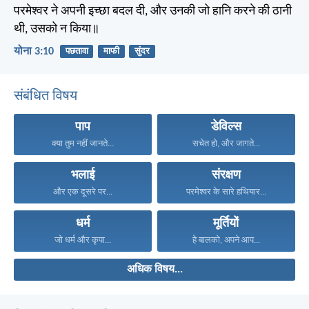
परमेश्वर ने अपनी इच्छा बदल दी, और उनकी जो हानि करने की ठानी
थी, उसको न किया॥
योना 3:10
पछतावा
माफी
सुंदर
संबंधित विषय
पाप
डेविल्स
क्या तुम नहीं जानते...
सचेत हो, और जागते...
भलाई
संरक्षण
और एक दूसरे पर...
परमेश्वर के सारे हथियार...
धर्म
मूर्तियों
जो धर्म और कृपा...
हे बालको, अपने आप...
अधिक विषय...