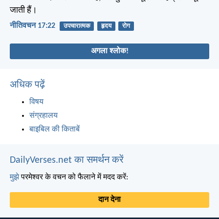
जाती हैं।
नीतिवचन 17:22
उपचारात्मक
हृदय
रोग
अगला श्लोक!
अधिक पढ़ें
विषय
संग्रहालय
बाइबिल की किताबें
DailyVerses.net का समर्थन करें
मुझे
परमेश्वर के वचन को फैलाने में मदद करें:
दान देना