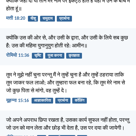
क्योंकि जहां दो या तीन मेरे नाम पर इकट्ठे होते हैं वहां मैं उन के बीच में
होता हूं॥
मत्ती 18:20
यीशु
समुदाय
प्रार्थना
क्योंकि उस की ओर से, और उसी के द्वारा, और उसी के लिये सब कुछ
है: उस की महिमा युगानुयुग होती रहे: आमीन॥
रोमियो 11:36
सृष्टि
पूजा करना
कृतज्ञता
तुम ने मुझे नहीं चुना परन्तु मैं ने तुम्हें चुना है और तुम्हें ठहराया ताकि
तुम जाकर फल लाओ; और तुम्हारा फल बना रहे, कि तुम मेरे नाम से
जो कुछ पिता से मांगो, वह तुम्हें दे।
यूहन्ना 15:16
आज्ञाकारिता
प्रार्थना
कॉलिंग
जो अपने अपराध छिपा रखता है, उसका कार्य सुफल नहीं होता, परन्तु
जो उन को मान लेता और छोड़ भी देता है, उस पर दया की जायेगी।