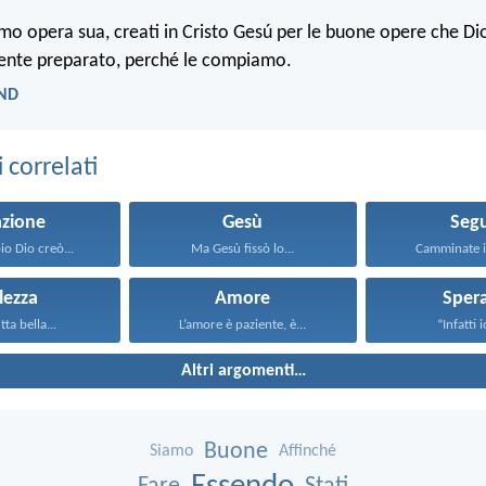
iamo opera sua, creati in Cristo Gesú per le buone opere che Di
nte preparato, perché le compiamo.
LND
correlati
azione
Gesù
Segu
io Dio creò...
Ma Gesù fissò lo...
Camminate in
lezza
Amore
Sper
tta bella...
L’amore è paziente, è...
“Infatti i
Altri argomenti…
Buone
Siamo
Affinché