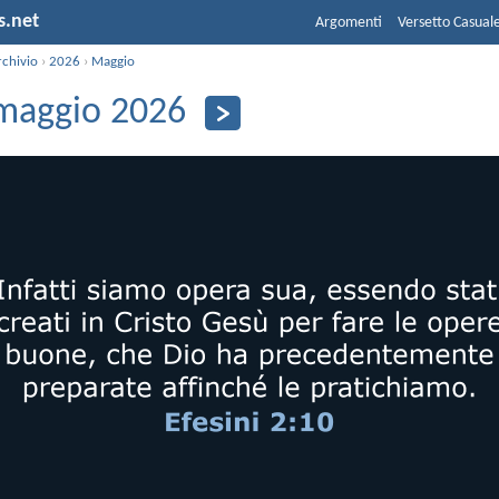
s.net
Argomenti
Versetto Casual
rchivio
›
2026
›
Maggio
maggio 2026