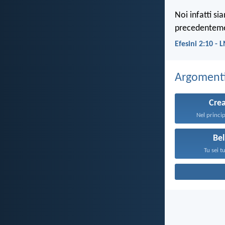
Noi infatti s
precedenteme
Efesini 2:10 - 
Argomenti 
Cre
Nel princip
Bel
Tu sei tu