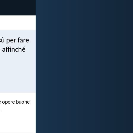
sù per fare
 affinché
 le opere buone
.