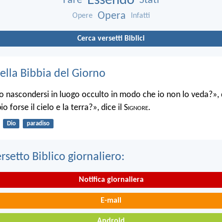
Essendo
Fare
Stati
Opera
Opere
Infatti
Cerca versetti Biblici
ella Bibbia del Giorno
 nascondersi in luogo occulto in modo che io non lo veda?», d
 forse il cielo e la terra?», dice il S
ignore
.
Dio
paradiso
ersetto Biblico giornaliero:
Notifica giornaliera
E-mail
Android