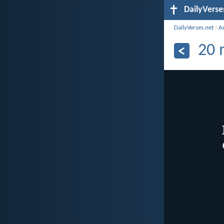
DailyVerse
DailyVerses.net
›
A
20 