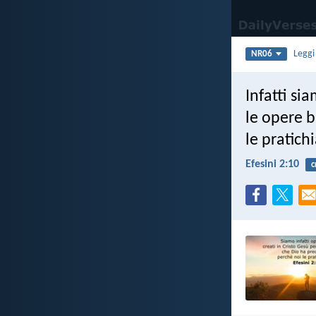
Legg
NR06
Infatti si
le opere 
le pratich
Efesini 2:10
c