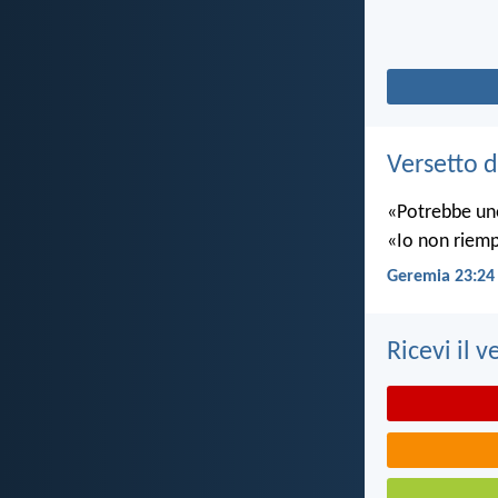
Versetto d
«Potrebbe uno
«Io non riempio
Geremia 23:24
Ricevi il v