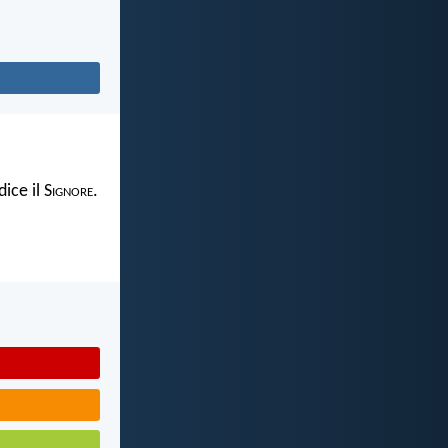
ice il S
ignore
.