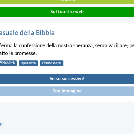
Sul tuo sito web
asuale della Bibbia
rma la confessione della nostra speranza, senza vacillare; p
fatto le promesse.
ffidabilità
speranza
riconoscere
Verso successivo!
Con immagine
o
ti