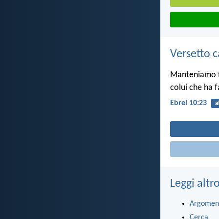
Versetto c
Manteniamo fe
colui che ha 
Ebrei 10:23
a
Leggi altr
Argomen
Cerca