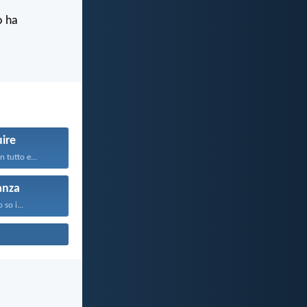
o ha
ire
 tutto e...
anza
o so i...