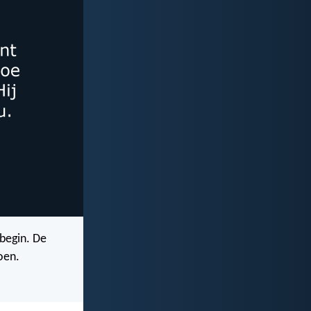
 begin. De
oen.