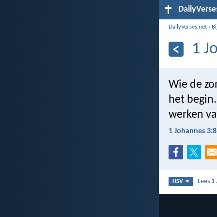
DailyVerse
DailyVerses.net
›
B
1 J
Wie de zon
het begin
werken va
1 Johannes 3:8
Lees
1
HSV