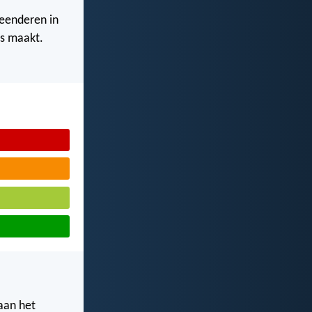
eenderen in
es maakt.
aan het