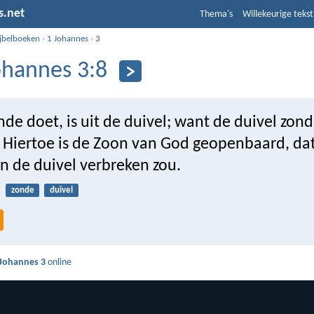
s.net
Thema's
Willekeurige tekst
ijbelboeken
›
1 Johannes
›
3
ohannes 3:8
de doet, is uit de duivel; want de duivel zond
. Hiertoe is de Zoon van God geopenbaard, dat
n de duivel verbreken zou.
zonde
duivel
 Johannes 3
online