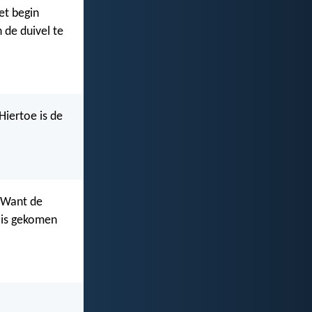
et begin
de duivel te
Hiertoe is de
 Want de
 is gekomen