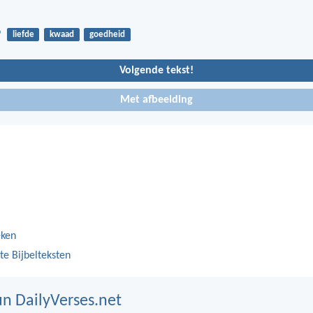
9
liefde
kwaad
goedheid
Volgende tekst!
Met afbeelding
eken
te Bijbelteksten
n DailyVerses.net