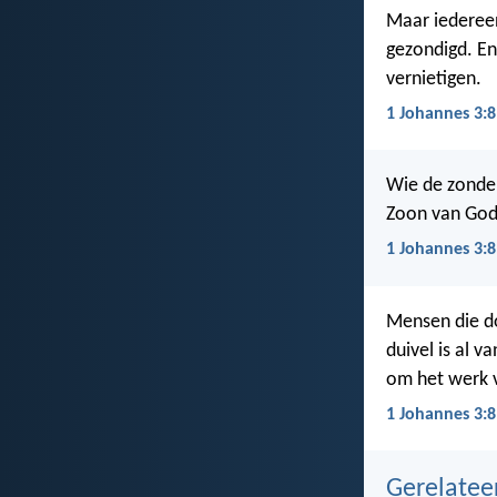
Maar iedereen
gezondigd. En
vernietigen.
1 Johannes 3:8
Wie de zonde 
Zoon van God 
1 Johannes 3:8
Mensen die d
duivel is al 
om het werk v
1 Johannes 3:8
Gerelate