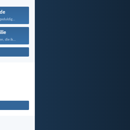
fde
geduldig...
lie
, die ik...