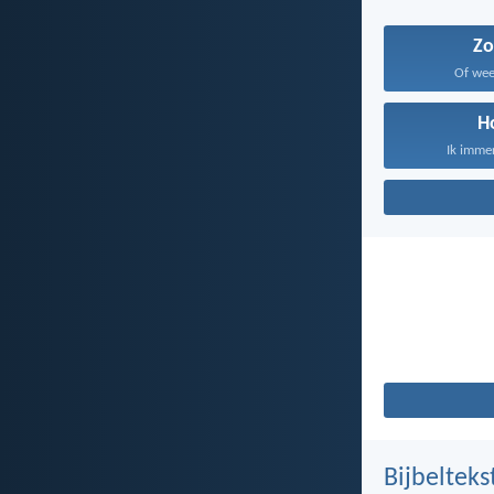
Z
Of weet
H
Ik immer
Bijbelteks