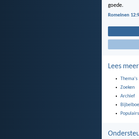
goede.
Romeinen 12:
Lees meer
Thema's
Zoeken
Archief
Bijbelbo
Populairs
Ondersteu