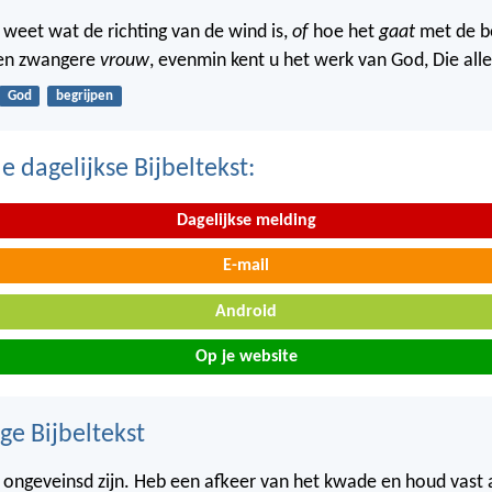
 weet wat de richting van de wind is,
of
hoe het
gaat
met de b
een zwangere
vrouw
, evenmin kent u het werk van God, Die all
God
begrijpen
 dagelijkse Bijbeltekst:
Dagelijkse melding
E-mail
Android
Op je website
ge Bijbeltekst
e ongeveinsd zijn. Heb een afkeer van het kwade en houd vast 