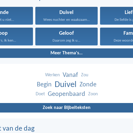
onde
Duivel
Lie
 u niet...
Wees nuchter en waakzaam...
De liefde is 
oop
Geloof
Fami
s, Ik ken...
Daarom zeg Ik u...
Deze woorden
Meer Thema's...
Vanaf
Werken
Zou
Duivel
Begin
Zonde
Geopenbaard
Doet
Zoon
Zoek naar Bijbelteksten
t van de dag