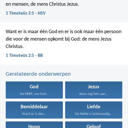
en mensen, de mens Christus Jezus.
1 Timoteüs 2:5 - HSV
Want er is maar één God en er is ook maar één persoon
die voor de mensen opkomt bij God: de mens Jezus
Christus.
1 Timoteüs 2:5 - BB
Gerelateerde onderwerpen
God
Jezus
De HERE, uw God...
Jezus zag hen aan...
Bemiddelaar
Liefde
Want er is één...
De liefde is lankmoedig...
Hoop
Geloof