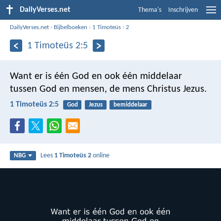
DailyVerses.net
Thema's
Inschrijven
DailyVerses.net
›
Bijbelboeken
›
1 Timoteüs
›
2
1 Timoteüs 2:5
Want er is één God en ook één middelaar
tussen God en mensen, de mens Christus Jezus.
1 Timoteüs 2:5
God
Jezus
bemiddelaar
Lees
1 Timoteüs 2
online
NBG