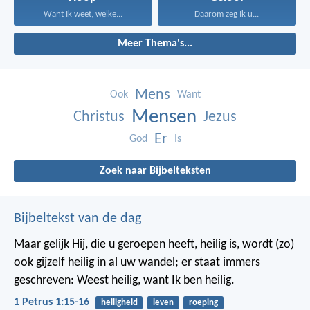
Want Ik weet, welke...
Daarom zeg Ik u...
Meer Thema's...
Mens
Ook
Want
Mensen
Christus
Jezus
Er
God
Is
Zoek naar Bijbelteksten
Bijbeltekst van de dag
Maar gelijk Hij, die u geroepen heeft, heilig is, wordt (zo)
ook gijzelf heilig in al uw wandel; er staat immers
geschreven: Weest heilig, want Ik ben heilig.
1 Petrus 1:15-16
heiligheid
leven
roeping