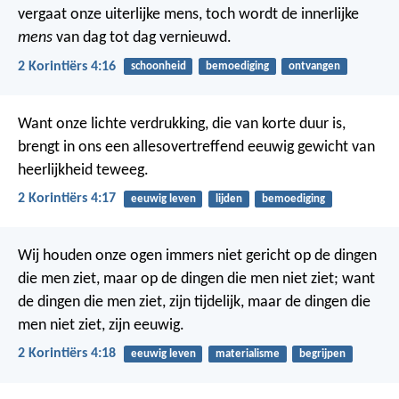
vergaat onze uiterlijke mens, toch wordt de innerlijke
mens
van dag tot dag vernieuwd.
2 Korintiërs 4:16
schoonheid
bemoediging
ontvangen
Want onze lichte verdrukking, die van korte duur is,
brengt in ons een allesovertreffend eeuwig gewicht van
heerlijkheid teweeg.
2 Korintiërs 4:17
eeuwig leven
lijden
bemoediging
Wij houden onze ogen immers niet gericht op de dingen
die men ziet, maar op de dingen die men niet ziet; want
de dingen die men ziet, zijn tijdelijk, maar de dingen die
men niet ziet, zijn eeuwig.
2 Korintiërs 4:18
eeuwig leven
materialisme
begrijpen