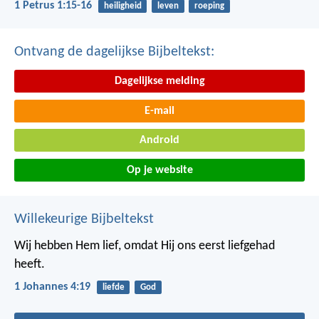
1 Petrus 1:15-16
heiligheid
leven
roeping
Ontvang de dagelijkse Bijbeltekst:
Dagelijkse melding
E-mail
Android
Op je website
Willekeurige Bijbeltekst
Wij hebben Hem lief, omdat Hij ons eerst liefgehad
heeft.
1 Johannes 4:19
liefde
God