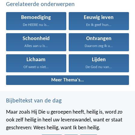
Gerelateerde onderwerpen
Bemoediging
Eeuwig leven
De HEERE nu is...
En Ik geef hun...
Schoonheid
Ontvangen
Alles aan u is...
Daarom zeg Ik u...
Lichaam
Lijden
Of weet u niet...
De God nu van...
Meer Thema's...
Bijbeltekst van de dag
Maar zoals Hij Die u geroepen heeft, heilig is, word
zo
ook zelf heilig in heel
uw
levenswandel, want er staat
geschreven: Wees heilig, want Ik ben heilig.