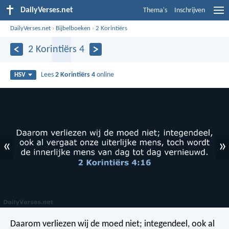
DailyVerses.net
Thema's
Inschrijven
DailyVerses.net
›
Bijbelboeken
›
2 Korintiërs
2 Korintiërs 4
Lees
2 Korintiërs 4
online
HSV
«
»
Daarom verliezen wij de moed niet; integendeel, ook al