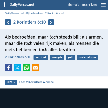
DailyVerses.net
Thema's
Inschrijven
DailyVerses.net
›
Bijbelboeken
›
2 Korintiërs
›
6
2 Korintiërs 6:10
Als bedroefden, maar
toch
steeds blij; als armen,
maar die
toch
velen rijk maken; als mensen die
niets hebben en
toch
alles bezitten.
2 Korintiërs 6:10
verdriet
vreugde
geld
materialisme
beloning
armoede
Lees
2 Korintiërs 6
online
HSV