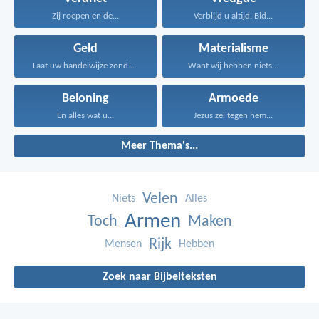
Zij roepen en de...
Verblijd u altijd. Bid...
Geld
Materialisme
Laat uw handelwijze zonder...
Want wij hebben niets...
Beloning
Armoede
En alles wat u...
Jezus zei tegen hem...
Meer Thema's...
Velen
Niets
Alles
Armen
Toch
Maken
Rijk
Mensen
Hebben
Zoek naar Bijbelteksten