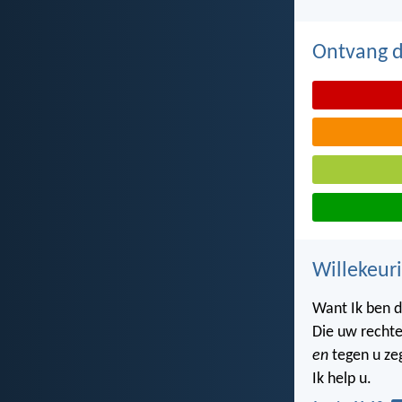
Ontvang de
Willekeuri
Want Ik ben 
Die uw rechte
en
tegen u ze
Ik help u.