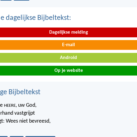
 dagelijkse Bijbeltekst:
Dagelijkse melding
E-mail
Android
Op je website
ge Bijbeltekst
de
, uw God,
HEERE
rhand vastgrijpt
gt: Wees niet bevreesd,