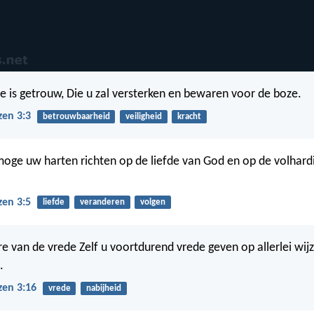
 is getrouw, Die u zal versterken en bewaren voor de boze.
zen 3:3
betrouwbaarheid
veiligheid
kracht
oge uw harten richten op de liefde van God en op de volhard
zen 3:5
liefde
veranderen
volgen
 van de vrede Zelf u voortdurend vrede geven op allerlei wij
.
zen 3:16
vrede
nabijheid