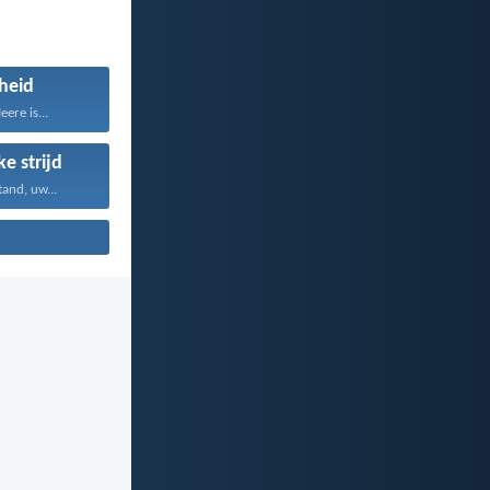
gheid
ere is...
ke strijd
and, uw...