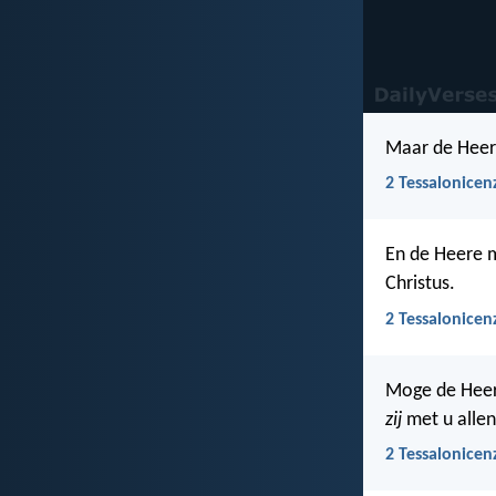
Maar de Heere
2 Tessalonicen
En de Heere m
Christus.
2 Tessalonicen
Moge de Heere
zij
met u allen
2 Tessalonicen