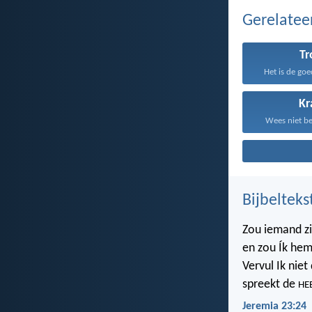
Gerelate
T
Het is de goe
Kr
Wees niet be
Bijbelteks
Zou iemand z
en zou Ík hem
Vervul Ik nie
spreekt de
HE
Jeremia 23:24