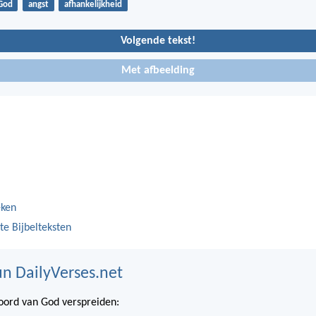
God
angst
afhankelijkheid
Volgende tekst!
Met afbeelding
eken
te Bijbelteksten
n DailyVerses.net
ord van God verspreiden: