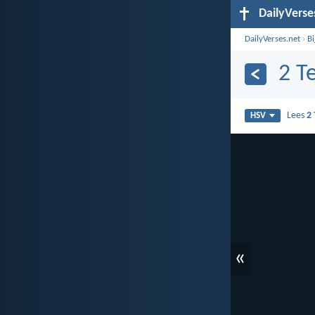
DailyVerse
DailyVerses.net
›
B
2 T
Lees
2
HSV
«