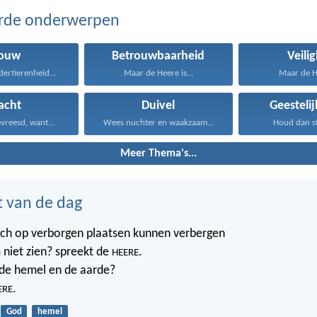
erde onderwerpen
rouw
Betrouwbaarheid
Veili
dertierenheid...
Maar de Heere is...
Maar de He
acht
Duivel
Geestelij
vreesd, want...
Wees nuchter en waakzaam...
Houd dan st
Meer Thema's...
t van de dag
ich op verborgen plaatsen kunnen verbergen
 niet zien? spreekt de
.
HEERE
t de hemel en de aarde?
.
ERE
God
hemel