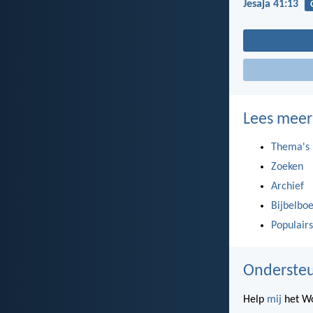
Jesaja 41:13
Lees meer
Thema's
Zoeken
Archief
Bijbelbo
Populairs
Ondersteu
Help
mij
het Wo