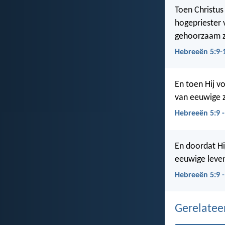
Toen Christus
hogepriester 
gehoorzaam zi
Hebreeën 5:9-
En toen Hij v
van eeuwige 
Hebreeën 5:9 
En doordat H
eeuwige leven
Hebreeën 5:9 -
Gerelate