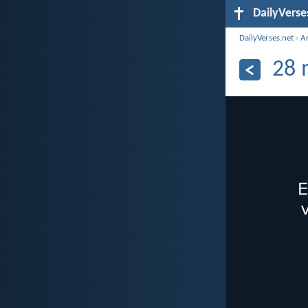
DailyVerse
DailyVerses.net
›
A
28 