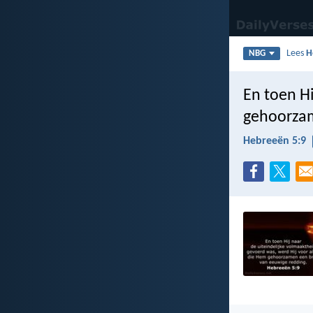
Lees
H
NBG
En toen Hi
gehoorzam
Hebreeën 5:9