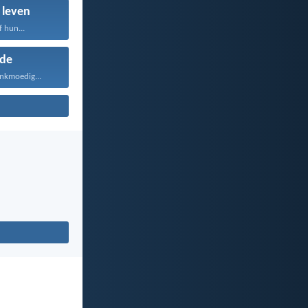
 leven
f hun...
fde
ankmoedig...