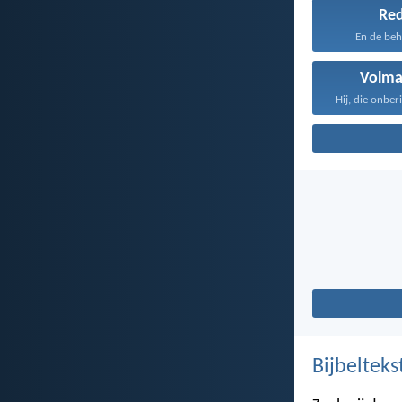
Re
En de beh
Volma
Bijbelteks