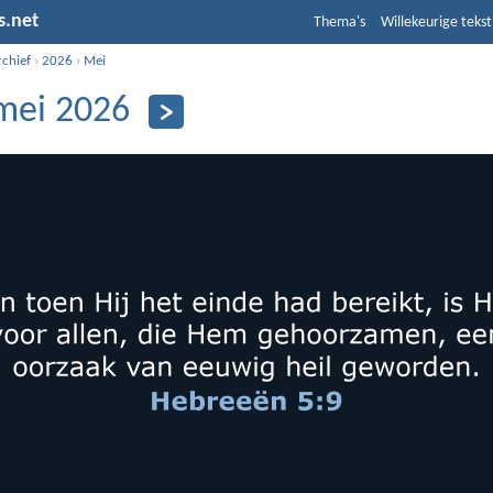
s.net
Thema's
Willekeurige tekst
rchief
›
2026
›
Mei
mei 2026