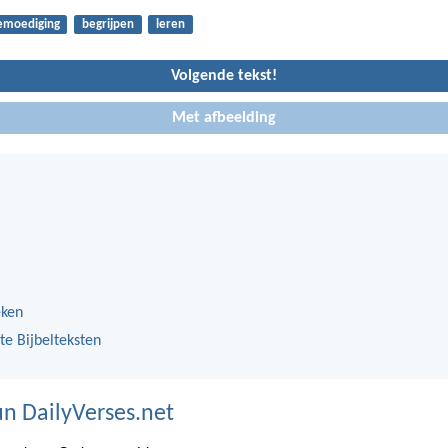
emoediging
begrijpen
leren
Volgende tekst!
Met afbeelding
eken
te Bijbelteksten
n DailyVerses.net