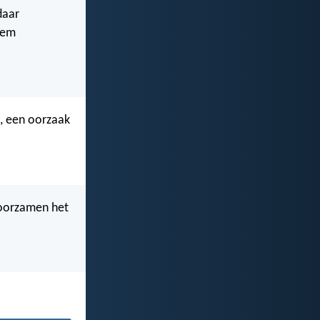
daar
hem
, een oorzaak
oorzamen het