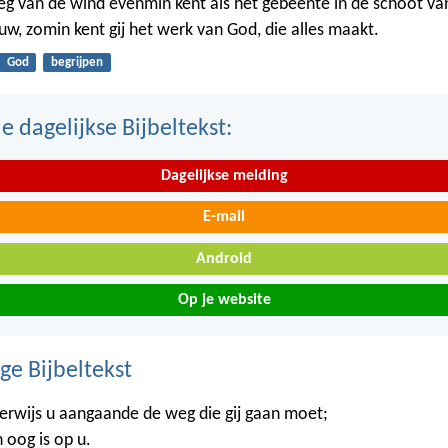
weg van de wind evenmin kent als het gebeente in de schoot va
w, zomin kent gij het werk van God, die alles maakt.
God
begrijpen
 dagelijkse Bijbeltekst:
Dagelijkse melding
E-mail
Android
Op je website
ge Bijbeltekst
derwijs u aangaande de weg die gij gaan moet;
n oog is op u.