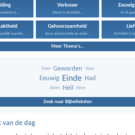
dding
Verlosser
Eeuwig
oudenis is...
Hierin is de liefde...
En Ik gee
aktheid
Gehoorzaamheid
Lie
Hij, die onberispelijk wandelt...
Jezus antwoordde en zeide...
De liefde is l
Meer Thema's...
Geworden
Toen
Voor
Einde
Eeuwig
Had
Heil
Allen
Hem
Zoek naar Bijbelteksten
t van de dag