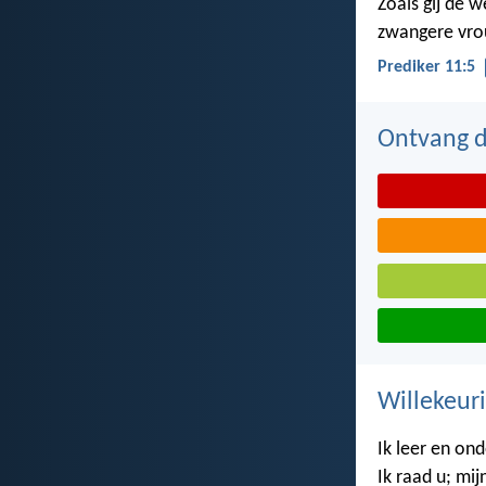
Zoals gij de 
zwangere vrou
Prediker 11:5
Ontvang de
Willekeuri
Ik leer en on
Ik raad u; mij