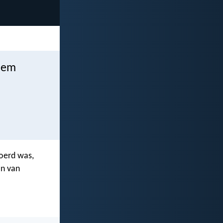
 Hem
voerd was,
on van