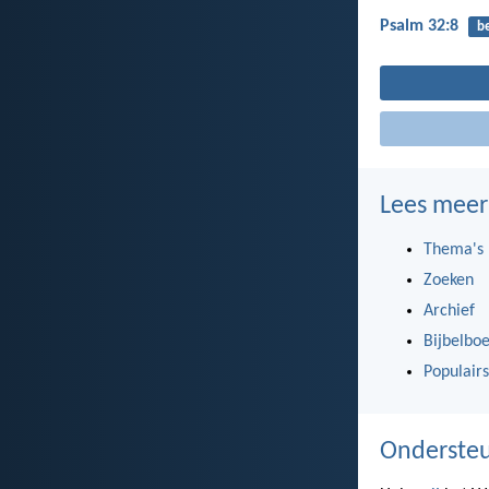
Psalm 32:8
b
Lees meer
Thema's
Zoeken
Archief
Bijbelbo
Populairs
Ondersteu