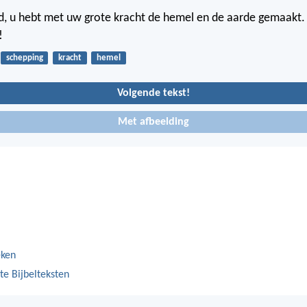
d, u hebt met uw grote kracht de hemel en de aarde gemaakt. 
!
schepping
kracht
hemel
Volgende tekst!
Met afbeelding
eken
te Bijbelteksten