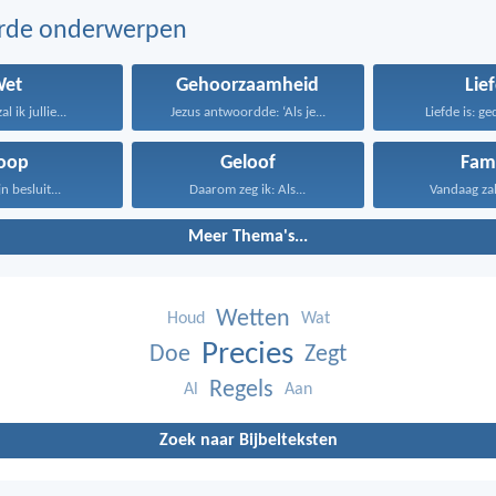
erde onderwerpen
Wet
Gehoorzaamheid
Lie
l ik jullie...
Jezus antwoordde: ‘Als je...
Liefde is: ge
oop
Geloof
Fami
jn besluit...
Daarom zeg ik: Als...
Vandaag zal i
Meer Thema's...
Wetten
Houd
Wat
Precies
Doe
Zegt
Regels
Al
Aan
Zoek naar Bijbelteksten