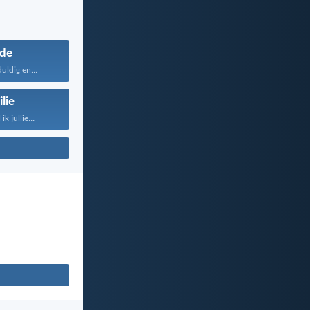
fde
duldig en...
lie
k jullie...