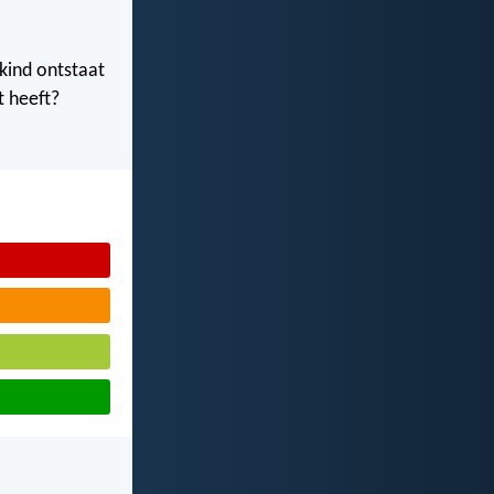
 kind ontstaat
t heeft?