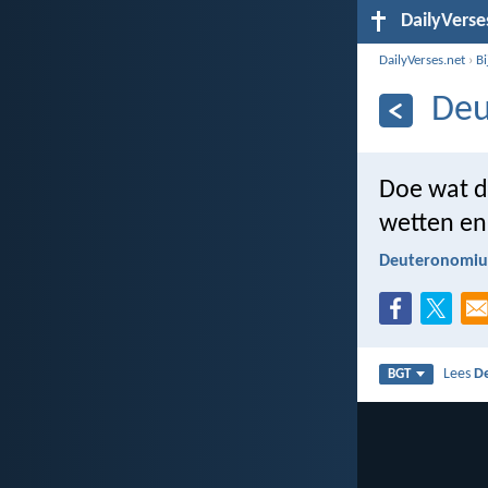
DailyVerse
DailyVerses.net
›
B
Deu
Doe wat de
wetten en 
Deuteronomiu
Lees
D
BGT