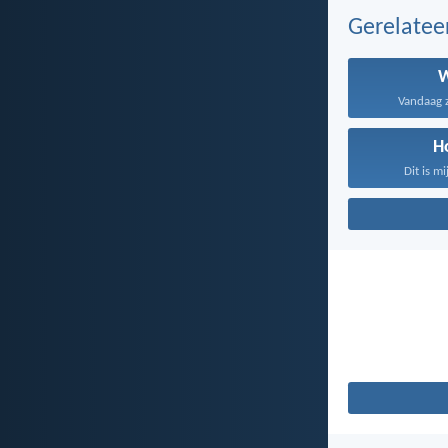
Gerelate
Vandaag za
H
Dit is mi