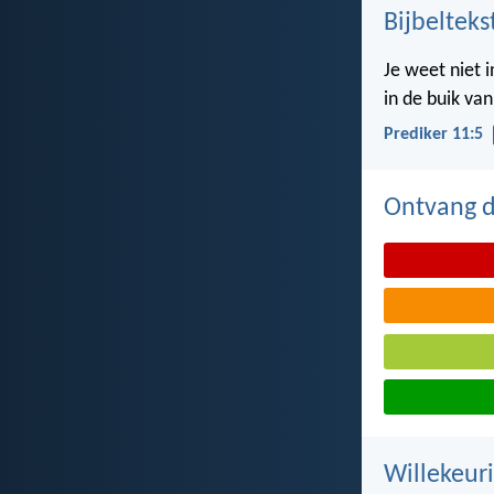
Bijbelteks
Je weet niet 
in de buik va
Prediker 11:5
Ontvang de
Willekeuri