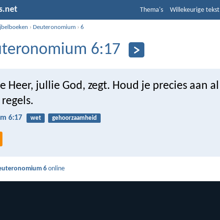
s.net
Thema's
Willekeurige tekst
ijbelboeken
›
Deuteronomium
›
6
teronomium 6:17
 Heer, jullie God, zegt. Houd je precies aan al 
regels.
m 6:17
wet
gehoorzaamheid
euteronomium 6
online