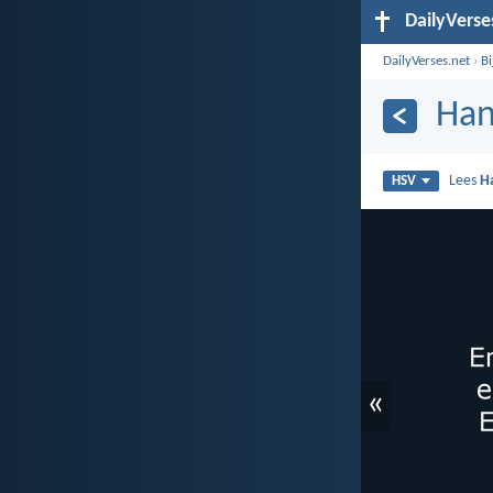
DailyVerse
DailyVerses.net
›
B
Han
Lees
H
HSV
«