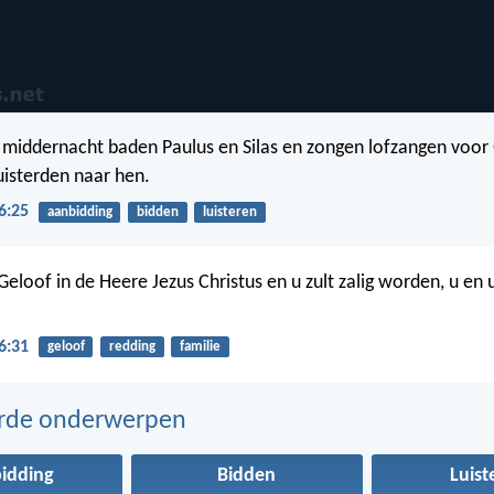
middernacht baden Paulus en Silas en zongen lofzangen voor
isterden naar hen.
6:25
aanbidding
bidden
luisteren
 Geloof in de Heere Jezus Christus en u zult zalig worden, u en
6:31
geloof
redding
familie
erde onderwerpen
idding
Bidden
Luist