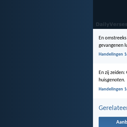
En omstreeks 
gevangenen lu
Handelingen 1
En zij zeiden:
huis
genoten
.
Handelingen 1
Gerelate
Aanb