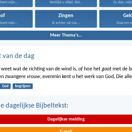
bent mijn...
Verblijd u altijd. Bid...
Zo dan, mijn 
Lof
Zingen
Gel
bent mijn...
Ik echter zal van...
Daarom zeg
Meer Thema's...
t van de dag
 weet wat de richting van de wind is,
of
hoe het
gaat
met de b
een zwangere
vrouw
, evenmin kent u het werk van God, Die all
God
begrijpen
 dagelijkse Bijbeltekst:
Dagelijkse melding
E-mail