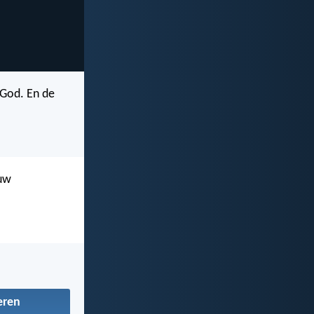
 God. En de
 uw
eren