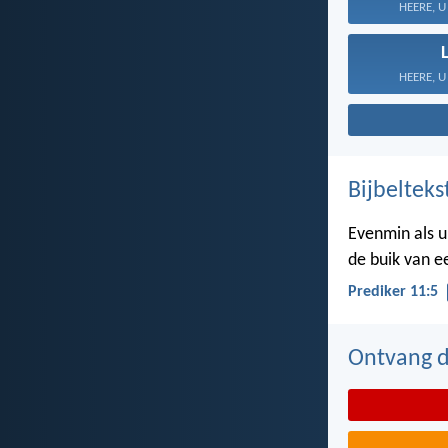
HEERE, U 
HEERE, U 
Bijbelteks
Evenmin als u
de buik van 
Prediker 11:5
Ontvang de