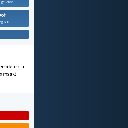
geliefde...
oof
 Ik u...
eenderen in
es maakt.