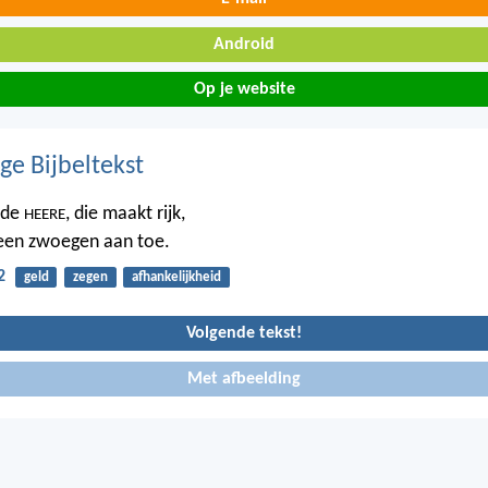
Android
Op je website
ge Bijbeltekst
 de
, die maakt rijk,
HEERE
geen zwoegen aan toe.
2
geld
zegen
afhankelijkheid
Volgende tekst!
Met afbeelding