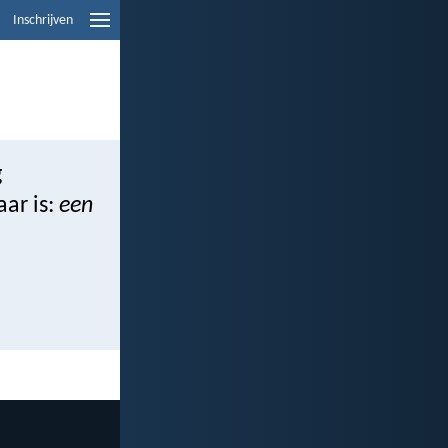
Inschrijven
g
ar is:
een