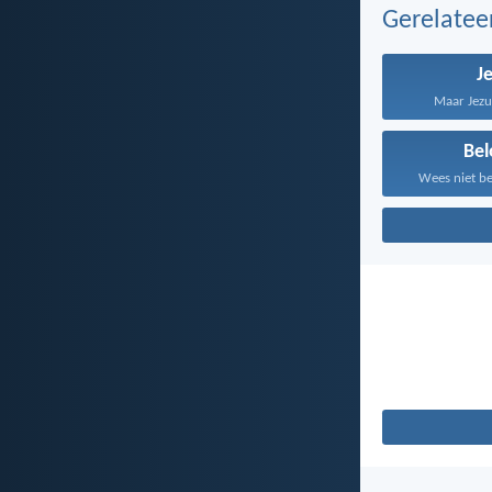
Gerelate
J
Maar Jezus
Bel
Wees niet be