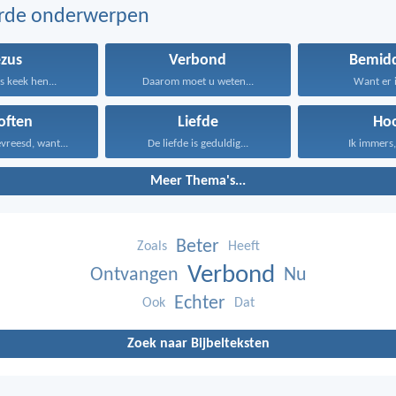
erde onderwerpen
ezus
Verbond
Bemidd
 keek hen...
Daarom moet u weten...
Want er i
often
Liefde
Ho
vreesd, want...
De liefde is geduldig...
Ik immers, 
Meer Thema's...
Beter
Zoals
Heeft
Verbond
Ontvangen
Nu
Echter
Ook
Dat
Zoek naar Bijbelteksten