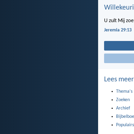
Willekeuri
U zult Mij zo
Jeremia 29:13
Lees meer
Thema's
Zoeken
Archief
Bijbelbo
Populairs