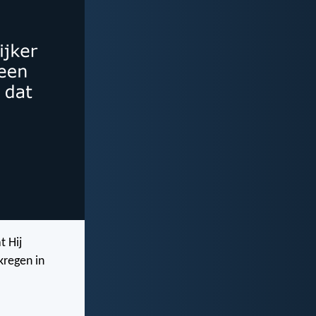
t Hij
kregen in