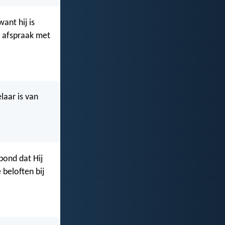
ant hij is
e afspraak met
laar is van
bond dat Hij
 beloften bij