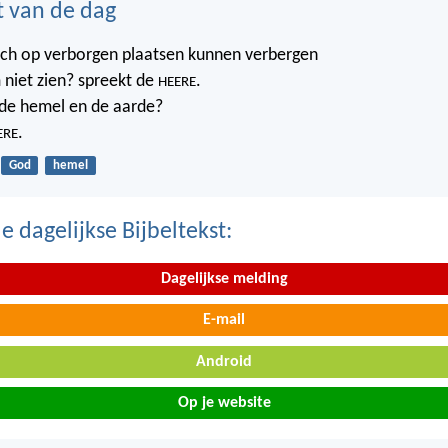
t van de dag
ich op verborgen plaatsen kunnen verbergen
 niet zien? spreekt de
.
HEERE
t de hemel en de aarde?
.
ERE
God
hemel
 dagelijkse Bijbeltekst:
Dagelijkse melding
E-mail
Android
Op je website