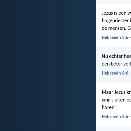
Jezus is een v
hogepriester 
de mensen. G
Hebreeën 8:6 
Nu echter hee
een beter ver
Hebreeën 8:6 
Maar Jezus kr
ging sluiten e
horen.
Hebreeën 8:6 -