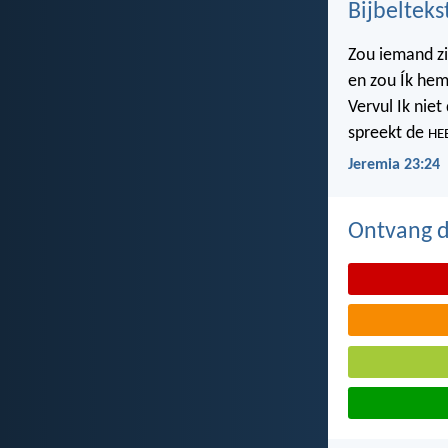
Bijbelteks
Zou iemand z
en zou Ík hem
Vervul Ik nie
spreekt de
HE
Jeremia 23:24
Ontvang de