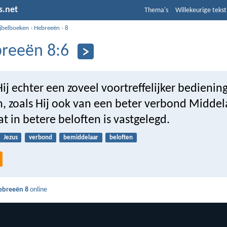
s.net
Thema's
Willekeurige tekst
ijbelboeken
›
Hebreeën
›
8
reeën 8:6
ij echter een zoveel voortreffelijker bedienin
, zoals Hij ook van een beter verbond Middela
t in betere beloften is vastgelegd.
Jezus
verbond
bemiddelaar
beloften
ebreeën 8
online