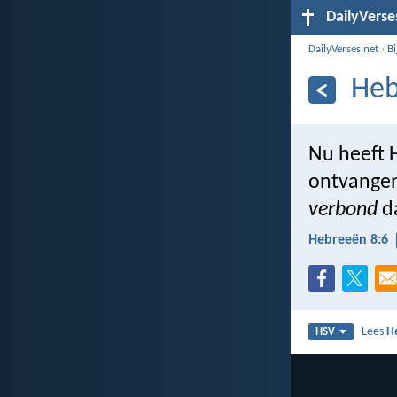
DailyVerse
DailyVerses.net
›
B
Heb
Nu heeft H
ontvangen
verbond
da
Hebreeën 8:6
Lees
H
HSV