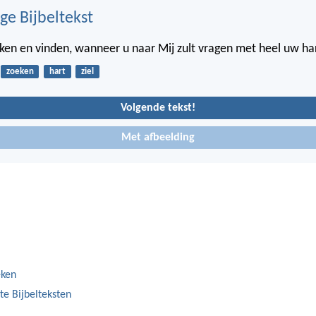
ge Bijbeltekst
eken en vinden, wanneer u naar Mij zult vragen met heel uw ha
zoeken
hart
ziel
Volgende tekst!
Met afbeelding
eken
te Bijbelteksten