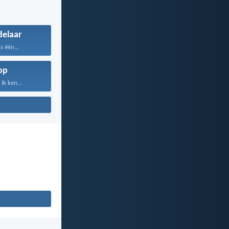
elaar
s één...
op
Ik ken...