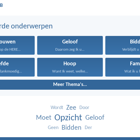
BB
erde onderwerpen
rouwen
Geloof
Bid
p de HERE...
Daarom zeg Ik u...
Verblijdt u 
efde
Hoop
Fami
s lankmoedig...
Want Ik weet, welke...
Wat ik u 
Meer Thema's...
Zee
Wordt
Door
Opzicht
Moet
Geloof
Bidden
Geen
Der