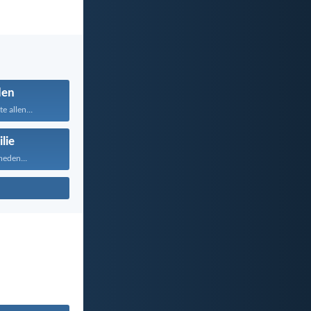
den
te allen...
lie
heden...