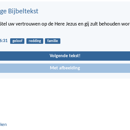
ge Bijbeltekst
: Stel uw vertrouwen op de Here Jezus en gij zult behouden wor
6:31
geloof
redding
familie
Volgende tekst!
Met afbeelding
eken