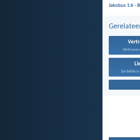
Jakobus 1:6 - 
Gerelate
Vert
Vertrouw o
Li
De liefde i