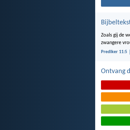
Bijbelteks
Zoals gij de 
zwangere vrou
Prediker 11:5
Ontvang de