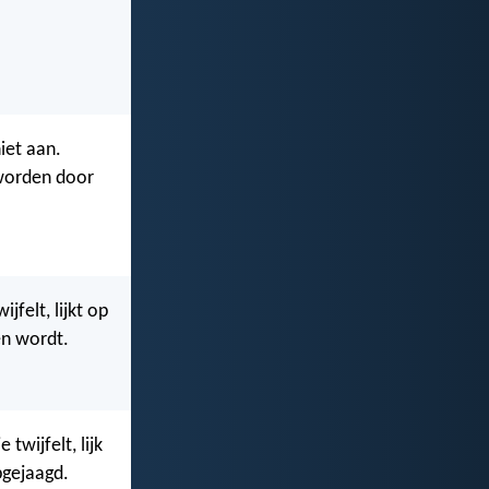
niet aan.
 worden door
jfelt, lijkt op
en wordt.
twijfelt, lijk
pgejaagd.