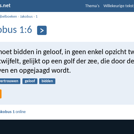
s.net
Thema's
Willekeurige tekst
ijbelboeken
›
Jakobus
›
1
obus 1:6
oet bidden in geloof, in geen enkel opzicht tw
wijfelt, gelijkt op een golf der zee, die door d
en en opgejaagd wordt.
vertrouwen
geloof
bidden
akobus 1
online