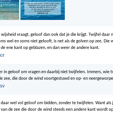
wijsheid vraagt, geloof dan ook dat je die krijgt. Twijfel daar 
ms wel en soms niet gelooft, is net als de golven op zee. Die
de ene kant op geblazen, en dan weer de andere kant.
BGT
er in geloof om vragen en daarbij niet twijfelen. Immers, wie twi
de zee, die door de wind voortgestuwd en op- en neergeworp
HSV
aar wel vol geloof om bidden, zonder te twijfelen. Want als je 
f van de zee die door de wind steeds een andere kant wordt o