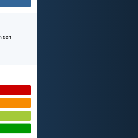
n een