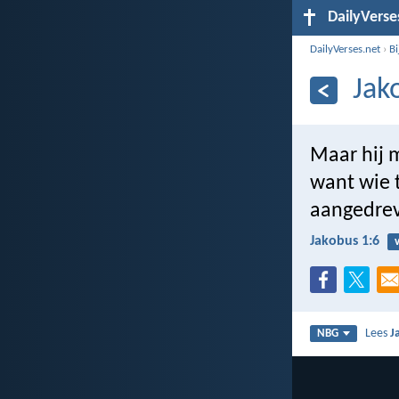
DailyVerse
DailyVerses.net
›
B
Jak
Maar hij m
want wie t
aangedrev
Jakobus 1:6
Lees
J
NBG