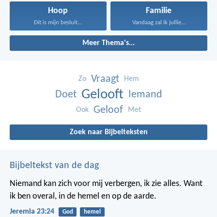
Hoop
Familie
Dit is mijn besluit...
Vandaag zal ik jullie...
Meer Thema's...
Vraagt
Zo
Hem
Gelooft
Doet
Iemand
Geloof
Ook
Met
Zoek naar Bijbelteksten
Bijbeltekst van de dag
Niemand kan zich voor mij verbergen, ik zie alles. Want
ik ben overal, in de hemel en op de aarde.
Jeremia 23:24
God
hemel