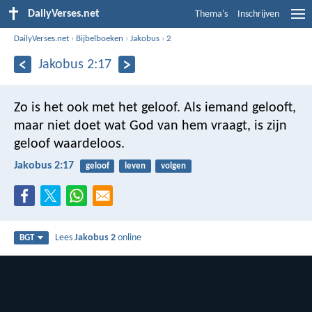
DailyVerses.net
Thema's
Inschrijven
DailyVerses.net
›
Bijbelboeken
›
Jakobus
›
2
Jakobus 2:17
Zo is het ook met het geloof. Als iemand gelooft,
maar niet doet wat God van hem vraagt, is zijn
geloof waardeloos.
Jakobus 2:17
geloof
leven
volgen
Lees
Jakobus 2
online
BGT