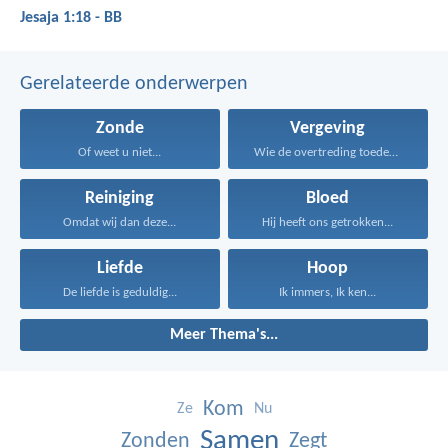
Jesaja 1:18 - BB
Gerelateerde onderwerpen
Zonde
Vergeving
Of weet u niet...
Wie de overtreding toedekt...
Reiniging
Bloed
Omdat wij dan deze...
Hij heeft ons getrokken...
Liefde
Hoop
De liefde is geduldig...
Ik immers, Ik ken...
Meer Thema's...
Kom
Ze
Nu
Samen
Zonden
Zegt