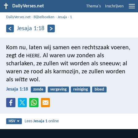
DailyVerses.net
Thema's
Inschrijven
DailyVerses.net
›
Bijbelboeken
›
Jesaja
›
1
Jesaja 1:18
Kom nu, laten wij samen een rechtszaak voeren,
zegt de
.
Al waren uw zonden als
HEERE
scharlaken,
ze zullen wit worden als sneeuw;
al
waren ze rood als karmozijn,
ze zullen worden
als
witte
wol.
Jesaja 1:18
zonde
vergeving
reiniging
bloed
Lees
Jesaja 1
online
HSV