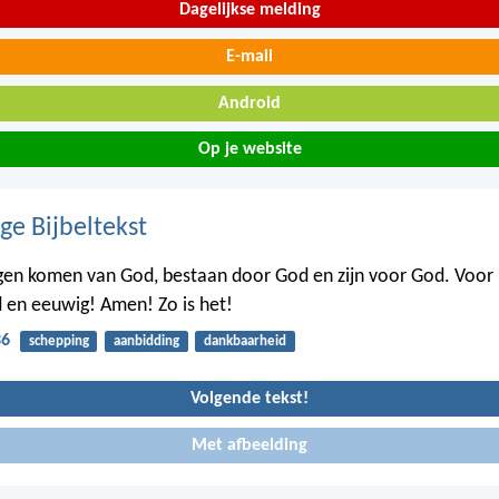
Dagelijkse melding
E-mail
Android
Op je website
ge Bijbeltekst
gen komen van God, bestaan door God en zijn voor God. Voor 
jd en eeuwig! Amen! Zo is het!
36
schepping
aanbidding
dankbaarheid
Volgende tekst!
Met afbeelding