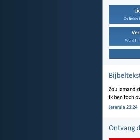
Li
De liefde 
Ve
Want Hij 
Bijbelteks
Zou iemand z
Ik ben toch o
Jeremia 23:24
Ontvang de