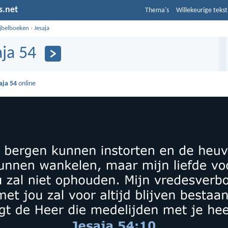
s.net
Thema's
Willekeurige tekst
ijbelboeken
›
Jesaja
aja 54
aja 54
online