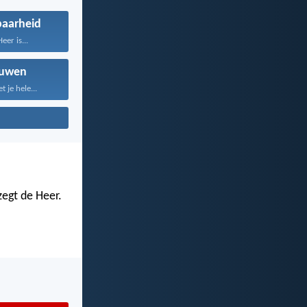
aarheid
er is...
ouwen
 je hele...
zegt de Heer.