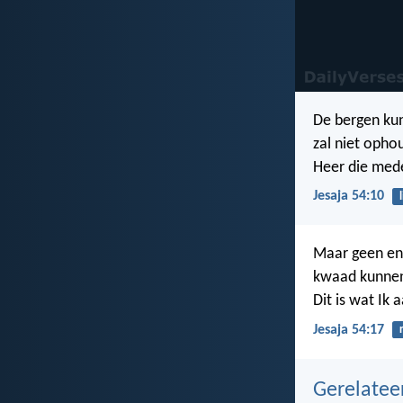
De bergen kun
zal niet opho
Heer die mede
Jesaja 54:10
Maar geen enk
kwaad kunnen 
Dit is wat Ik 
Jesaja 54:17
Gerelate