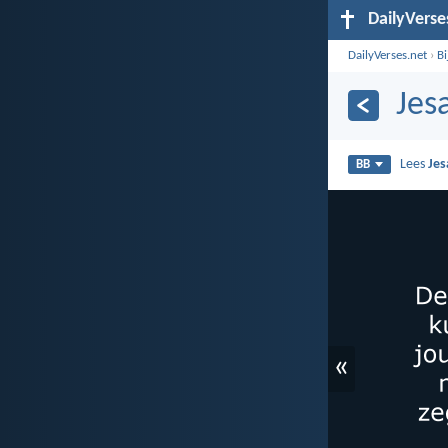
DailyVerse
DailyVerses.net
›
B
Jes
Lees
Jes
BB
«