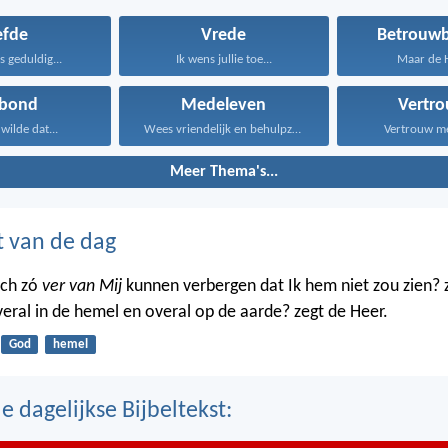
efde
Vrede
Betrouwb
is geduldig...
Ik wens jullie toe...
Maar de He
rbond
Medeleven
Vertr
wilde dat...
Wees vriendelijk en behulpzaam...
Vertrouw met
Meer Thema's...
t van de dag
ich zó
ver van Mij
kunnen verbergen dat Ik hem niet zou zien? 
veral in de hemel en overal op de aarde? zegt de Heer.
God
hemel
 dagelijkse Bijbeltekst: