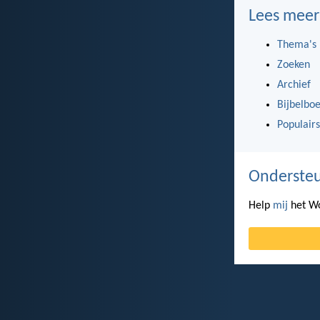
Lees meer
Thema's
Zoeken
Archief
Bijbelbo
Populairs
Ondersteu
Help
mij
het Wo