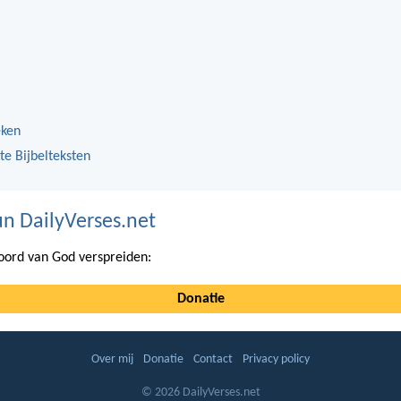
eken
te Bijbelteksten
n DailyVerses.net
ord van God verspreiden:
Donatie
Over mij
Donatie
Contact
Privacy policy
© 2026 DailyVerses.net