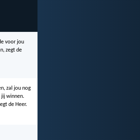
de voor jou
n, zegt de
, zal jou nog
jij winnen.
zegt de Heer.