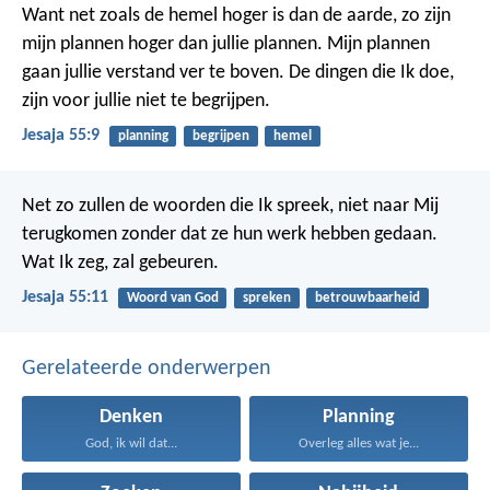
Want net zoals de hemel hoger is dan de aarde,
zo zijn
mijn plannen hoger dan jullie plannen.
Mijn plannen
gaan jullie verstand ver te boven.
De dingen die Ik doe,
zijn voor jullie niet te begrijpen.
Jesaja 55:9
planning
begrijpen
hemel
Net zo zullen de woorden die Ik spreek,
niet naar Mij
terugkomen
zonder dat ze hun werk hebben gedaan.
Wat Ik zeg, zal gebeuren.
Jesaja 55:11
Woord van God
spreken
betrouwbaarheid
Gerelateerde onderwerpen
Denken
Planning
God, ik wil dat...
Overleg alles wat je...