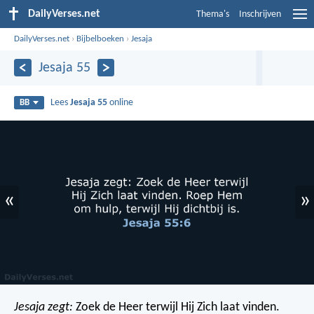
DailyVerses.net
Thema's
Inschrijven
DailyVerses.net
›
Bijbelboeken
›
Jesaja
Jesaja 55
Lees
Jesaja 55
online
BB
«
»
Jesaja zegt:
Zoek de Heer terwijl Hij Zich laat vinden.