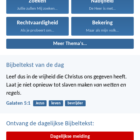
Zoeken
Nabijheid
Jullie zullen Mij zoeken...
De Heer is met...
Rechtvaardigheid
Bekering
Als je probeert om...
Maar als mijn volk...
Meer Thema's...
Bijbeltekst van de dag
Leef dus in de vrijheid die Christus ons gegeven heeft.
Laat je niet opnieuw tot slaven maken
van wetten en
regels
.
Galaten 5:1
Jezus
leven
bevrijder
Ontvang de dagelijkse Bijbeltekst:
Dagelijkse melding