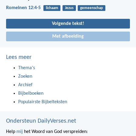
Romeinen 12:4-5
lichaam
Jezus
gemeenschap
Volgende tekst!
Met afbeelding
Lees meer
Thema's
Zoeken
Archief
Bijbelboeken
Populairste Bijbelteksten
Ondersteun DailyVerses.net
Help
mij
het Woord van God verspreiden: