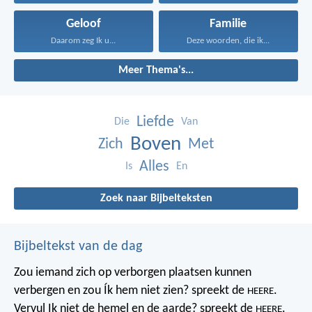
Geloof
Familie
Daarom zeg Ik u...
Deze woorden, die ik...
Meer Thema's...
Liefde
Die
Van
Boven
Zich
Met
Alles
Is
En
Zoek naar Bijbelteksten
Bijbeltekst van de dag
Zou iemand zich op verborgen plaatsen kunnen
verbergen
en zou Ík hem niet zien? spreekt de
.
HEERE
Vervul Ik niet de hemel en de aarde?
spreekt de
.
HEERE