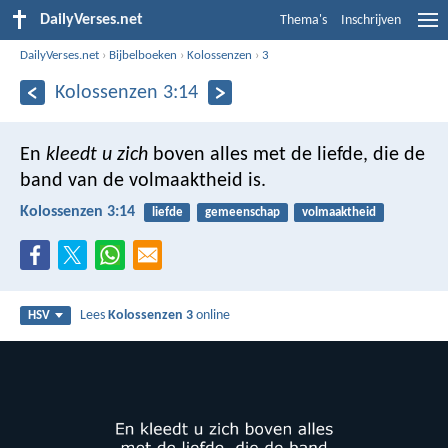
DailyVerses.net
Thema's
Inschrijven
DailyVerses.net
›
Bijbelboeken
›
Kolossenzen
›
3
Kolossenzen 3:14
En
kleedt u zich
boven alles met de liefde, die de
band van de volmaaktheid is.
Kolossenzen 3:14
liefde
gemeenschap
volmaaktheid
Lees
Kolossenzen 3
online
HSV