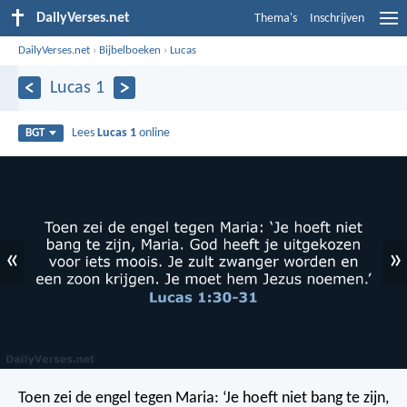
DailyVerses.net
Thema's
Inschrijven
DailyVerses.net
›
Bijbelboeken
›
Lucas
Lucas 1
Lees
Lucas 1
online
BGT
«
»
Toen zei de engel tegen Maria: ‘Je hoeft niet bang te zijn,