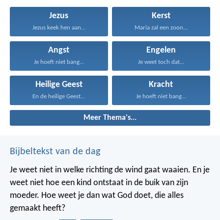
Jezus
Kerst
Jezus keek hen aan...
Maria zal een zoon...
Angst
Engelen
Je hoeft niet bang...
Je weet toch dat...
Heilige Geest
Kracht
En de heilige Geest...
Je hoeft niet bang...
Meer Thema's...
Bijbeltekst van de dag
Je weet niet in welke richting de wind gaat waaien. En je
weet niet hoe een kind ontstaat in de buik van zijn
moeder. Hoe weet je dan wat God doet, die alles
gemaakt heeft?