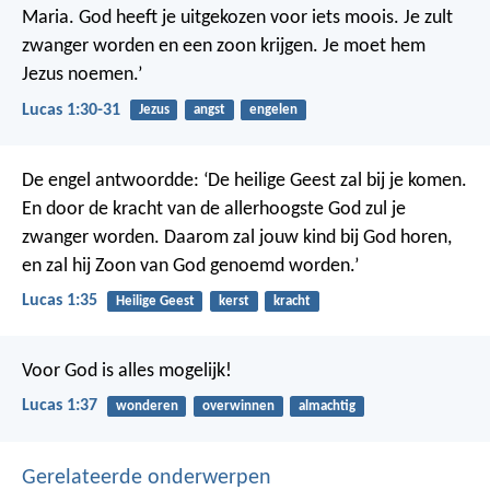
Maria. God heeft je uitgekozen voor iets moois. Je zult
zwanger worden en een zoon krijgen. Je moet hem
Jezus noemen.’
Lucas 1:30-31
Jezus
angst
engelen
De engel antwoordde: ‘De heilige Geest zal bij je komen.
En door de kracht van de allerhoogste God zul je
zwanger worden. Daarom zal jouw kind bij God horen,
en zal hij Zoon van God genoemd worden.’
Lucas 1:35
Heilige Geest
kerst
kracht
Voor God is alles mogelijk!
Lucas 1:37
wonderen
overwinnen
almachtig
Gerelateerde onderwerpen