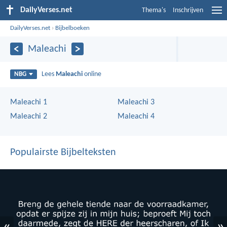
DailyVerses.net
Thema's
Inschrijven
DailyVerses.net
›
Bijbelboeken
Maleachi
Lees
Maleachi
online
NBG
Maleachi 1
Maleachi 3
Maleachi 2
Maleachi 4
Populairste Bijbelteksten