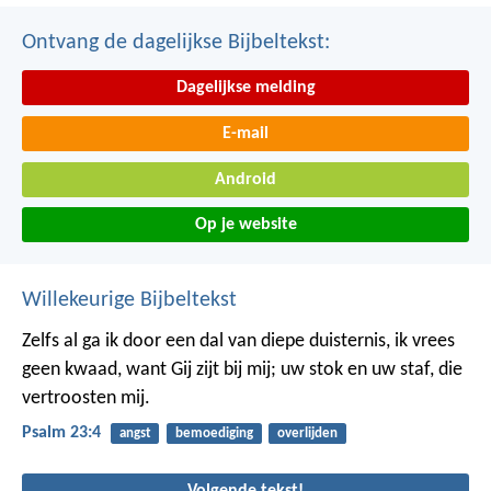
Ontvang de dagelijkse Bijbeltekst:
Dagelijkse melding
E-mail
Android
Op je website
Willekeurige Bijbeltekst
Zelfs al ga ik door een dal van diepe duisternis,
ik vrees
geen kwaad,
want Gij zijt bij mij;
uw stok en uw staf, die
vertroosten mij.
Psalm 23:4
angst
bemoediging
overlijden
Volgende tekst!