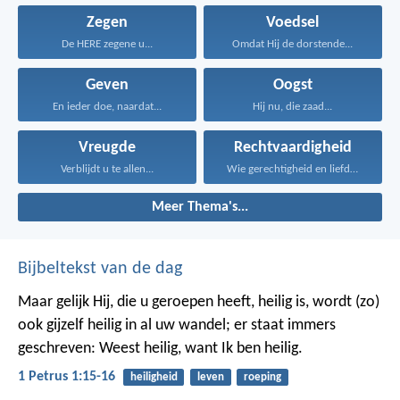
Zegen
Voedsel
De HERE zegene u...
Omdat Hij de dorstende...
Geven
Oogst
En ieder doe, naardat...
Hij nu, die zaad...
Vreugde
Rechtvaardigheid
Verblijdt u te allen...
Wie gerechtigheid en liefde...
Meer Thema's...
Bijbeltekst van de dag
Maar gelijk Hij, die u geroepen heeft, heilig is, wordt (zo)
ook gijzelf heilig in al uw wandel; er staat immers
geschreven: Weest heilig, want Ik ben heilig.
1 Petrus 1:15-16
heiligheid
leven
roeping