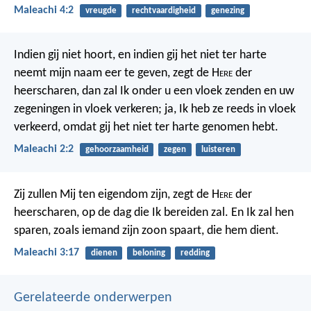
Maleachi 4:2
vreugde
rechtvaardigheid
genezing
Indien gij niet hoort, en indien gij het niet ter harte
neemt mijn naam eer te geven, zegt de H
ere
der
heerscharen, dan zal Ik onder u een vloek zenden en uw
zegeningen in vloek verkeren; ja, Ik heb ze reeds in vloek
verkeerd, omdat gij het niet ter harte genomen hebt.
Maleachi 2:2
gehoorzaamheid
zegen
luisteren
Zij zullen Mij ten eigendom zijn, zegt de H
ere
der
heerscharen, op de dag die Ik bereiden zal. En Ik zal hen
sparen, zoals iemand zijn zoon spaart, die hem dient.
Maleachi 3:17
dienen
beloning
redding
Gerelateerde onderwerpen