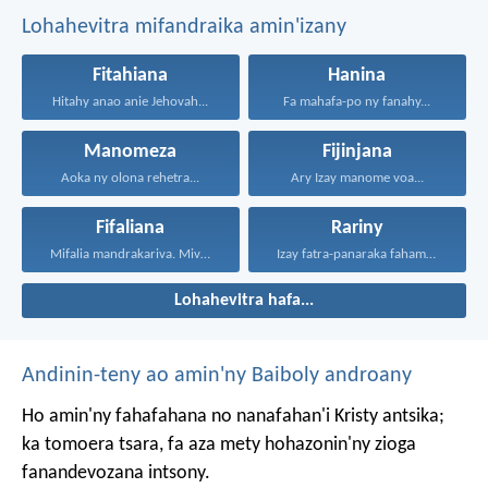
Lohahevitra mifandraika amin'izany
Fitahiana
Hanina
Hitahy anao anie Jehovah...
Fa mahafa-po ny fanahy...
Manomeza
Fijinjana
Aoka ny olona rehetra...
Ary Izay manome voa...
Fifaliana
Rariny
Mifalia mandrakariva. Mivavaha, ka...
Izay fatra-panaraka fahamarinana sy...
Lohahevitra hafa...
Andinin-teny ao amin'ny Baiboly androany
Ho amin'ny fahafahana no nanafahan'i Kristy antsika;
ka tomoera tsara, fa aza mety hohazonin'ny zioga
fanandevozana intsony.