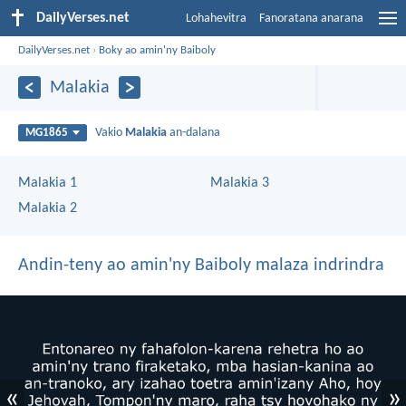
DailyVerses.net
Lohahevitra
Fanoratana anarana
DailyVerses.net
›
Boky ao amin'ny Baiboly
Malakia
Vakio
Malakia
an-dalana
MG1865
Malakia 1
Malakia 3
Malakia 2
Andin-teny ao amin'ny Baiboly malaza indrindra
«
»