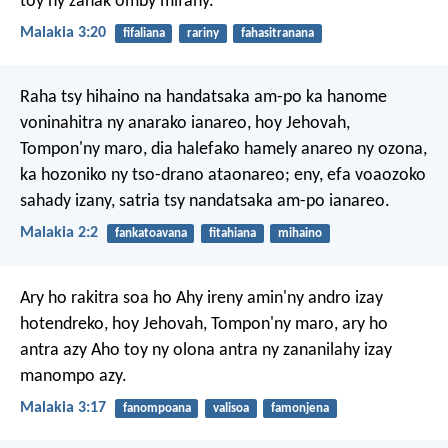
toy ny zanak'omby mifahy.
Malakia 3:20
fifaliana
rariny
fahasitranana
Raha tsy hihaino na handatsaka am-po ka hanome
voninahitra ny anarako ianareo, hoy Jehovah,
Tompon'ny maro, dia halefako hamely anareo ny ozona,
ka hozoniko ny tso-drano ataonareo; eny, efa voaozoko
sahady izany, satria tsy nandatsaka am-po ianareo.
Malakia 2:2
fankatoavana
fitahiana
mihaino
Ary ho rakitra soa ho Ahy ireny amin'ny andro izay
hotendreko, hoy Jehovah, Tompon'ny maro, ary ho
antra azy Aho toy ny olona antra ny zananilahy izay
manompo azy.
Malakia 3:17
fanompoana
valisoa
famonjena