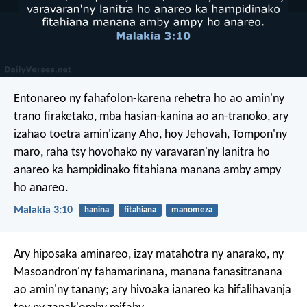
Entonareo ny fahafolon-karena rehetra ho ao amin'ny
trano firaketako, mba hasian-kanina ao an-tranoko, ary
izahao toetra amin'izany Aho, hoy Jehovah, Tompon'ny
maro, raha tsy hovohako ny varavaran'ny lanitra ho
anareo ka hampidinako fitahiana manana amby ampy
ho anareo.
Malakia 3:10
hanina
fitahiana
manomeza
Ary hiposaka aminareo, izay matahotra ny anarako, ny
Masoandron'ny fahamarinana, manana fanasitranana
ao amin'ny tanany; ary hivoaka ianareo ka hifalihavanja