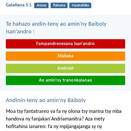
Galatiana 5:1
Jesosy
fiainana
mpanafaka
Te hahazo andin-teny ao amin'ny Baiboly
isan'andro :
Fampandrenesana isan'andro
Mailaka
Android
Ao amin'ny tranonkalanao
Andinin-teny ao amin'ny Baiboly
Moa tsy fantatrareo va fa ny olona tsy marina tsy mba
handova ny fanjakan'Andriamanitra? Aza mety
hofitahina ianareo: fa ny mpijangajanga sy ny