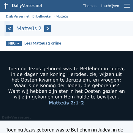
DailyVerses.net
Thema's
Inschrijven
DailyVerses.net
›
Bijbelboeken
›
Matteüs
Matteüs 2
Lees
Matteüs 2
online
NBG
Toen nu Jezus geboren was te Betlehem in Judea, in de