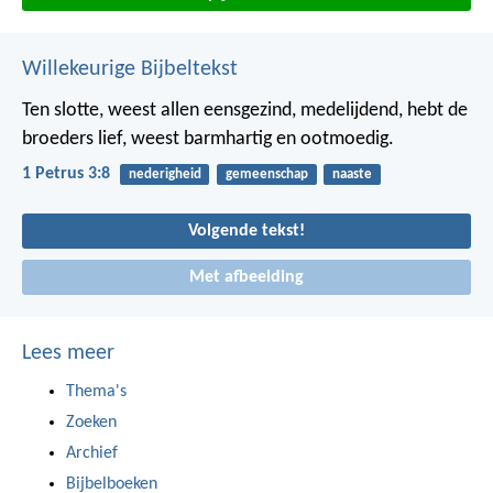
Willekeurige Bijbeltekst
Ten slotte, weest allen eensgezind, medelijdend, hebt de
broeders lief, weest barmhartig en ootmoedig.
1 Petrus 3:8
nederigheid
gemeenschap
naaste
Volgende tekst!
Met afbeelding
Lees meer
Thema's
Zoeken
Archief
Bijbelboeken