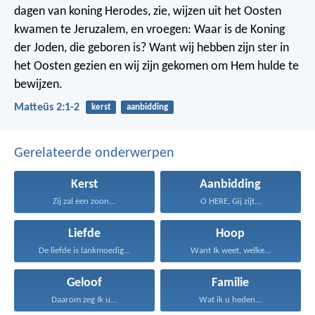
dagen van koning Herodes, zie, wijzen uit het Oosten
kwamen te Jeruzalem, en vroegen: Waar is de Koning
der Joden, die geboren is? Want wij hebben zijn ster in
het Oosten gezien en wij zijn gekomen om Hem hulde te
bewijzen.
Matteüs 2:1-2
kerst
aanbidding
Gerelateerde onderwerpen
Kerst
Aanbidding
Zij zal een zoon...
O HERE, Gij zijt...
Liefde
Hoop
De liefde is lankmoedig...
Want Ik weet, welke...
Geloof
Familie
Daarom zeg Ik u...
Wat ik u heden...