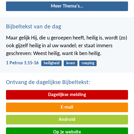
Meer Thema's...
Bijbeltekst van de dag
Maar gelijk Hij, die u geroepen heeft, heilig is, wordt (zo)
ook gijzelf heilig in al uw wandel; er staat immers
geschreven: Weest heilig, want Ik ben heilig.
1 Petrus 1:15-16
heiligheid
leven
roeping
Ontvang de dagelijkse Bijbeltekst:
Dagelijkse melding
E-mail
Android
Op je website