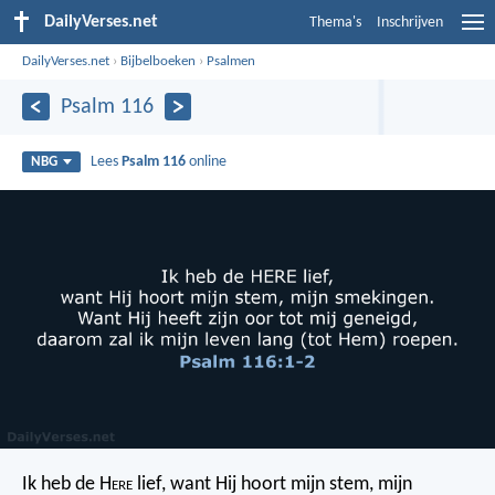
DailyVerses.net
Thema's
Inschrijven
DailyVerses.net
›
Bijbelboeken
›
Psalmen
Psalm 116
Lees
Psalm 116
online
NBG
Ik heb de H
ere
lief,
want Hij hoort mijn stem, mijn