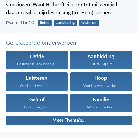
smekingen.
Want Hij heeft zijn oor tot mij geneigd,
daarom zal ik mijn leven lang (tot Hem) roepen.
Psalm 116:1-2
liefde
aanbidding
luisteren
Gerelateerde onderwerpen
Liefde
Aanbidding
De liefde is lankmoedig...
O HERE, Gij zijt...
Luisteren
Hoop
Weet (dit) wel, mijn...
Want Ik weet, welke...
Geloof
Familie
Daarom zeg Ik u...
Wat ik u heden...
Meer Thema's...