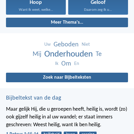
Hoop
Geloof
Want Ik weet, welke...
Daarom zeg Ik u...
Meer Thema's...
Geboden
Uw
Niet
Onderhouden
Mij
Te
Om
Ik
En
Zoek naar Bijbelteksten
Bijbeltekst van de dag
Maar gelijk Hij, die u geroepen heeft, heilig is, wordt (zo)
ook gijzelf heilig in al uw wandel; er staat immers
geschreven: Weest heilig, want Ik ben heilig.