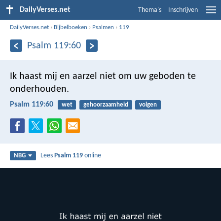
DailyVerses.net
Thema's
Inschrijven
DailyVerses.net
›
Bijbelboeken
›
Psalmen
›
119
Psalm 119:60
Ik haast mij en aarzel niet
om uw geboden te
onderhouden.
Psalm 119:60
wet
gehoorzaamheid
volgen
Lees
Psalm 119
online
NBG