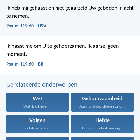
Ik heb mij gehaast en niet geaarzeld
Uw geboden in acht
te nemen.
Psalm 119:60 - HSV
Ik haast me om U te gehoorzamen.
Ik aarzel geen
moment.
Psalm 119:60 - BB
Gerelateerde onderwerpen
Wet
Gehoorzaamheid
Wat ik u heden...
Jezus antwoordde en zeide...
Volgen
Liefde
Heel de weg, die...
De liefde is lankmoedig...