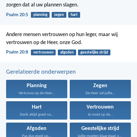
zorgen dat al uw plannen slagen.
Psalm 20:5
planning
zegen
hart
Andere mensen vertrouwen op hun leger,
maar wij
vertrouwen op de Heer, onze God.
Psalm 20:8
vertrouwen
afgoden
geestelijke strijd
Gerelateerde onderwerpen
Planning
Zegen
Vertrouw op de Heer...
De Heer zal jullie...
Hart
Vertrouwen
Denk altijd goed na...
Je moet op de...
Afgoden
Geestelijke strijd
Pas dus goed op...
Jullie moeten klaarstaan voor...