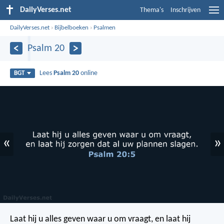
DailyVerses.net
Thema's
Inschrijven
DailyVerses.net
›
Bijbelboeken
›
Psalmen
Psalm 20
Lees
Psalm 20
online
BGT
«
»
Laat hij u alles geven waar u om vraagt,
en laat hij