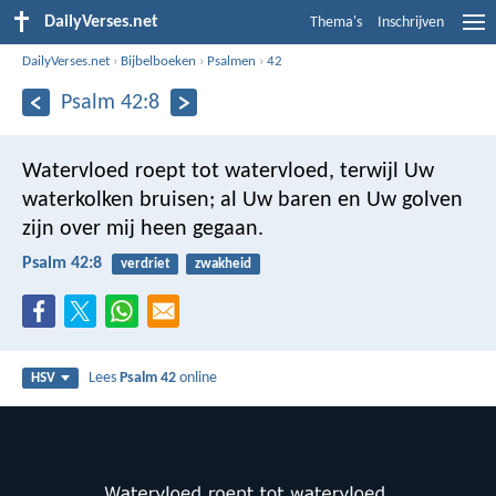
DailyVerses.net
Thema's
Inschrijven
DailyVerses.net
›
Bijbelboeken
›
Psalmen
›
42
Psalm 42:8
Watervloed roept tot watervloed,
terwijl Uw
waterkolken bruisen;
al Uw baren en Uw golven
zijn over mij heen gegaan.
Psalm 42:8
verdriet
zwakheid
Lees
Psalm 42
online
HSV