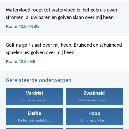
Watervloed roept tot watervloed
bij het gebruis uwer
stromen;
al uw baren en golven
slaan over mij heen.
Psalm 42:8 - NBG
Golf na golf slaat over mij heen.
Bruisend en schuimend
spoelen uw golven over mij heen.
Psalm 42:8 - BB
Gerelateerde onderwerpen
Verdriet
Zwakheid
Zij roepen en de...
Daarom heb ik een...
Liefde
Hoop
De liefde is geduldig...
Ik immers, Ik ken...