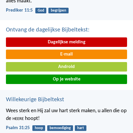
alles maakt.
Prediker 11:5
God
begrijpen
Ontvang de dagelijkse Bijbeltekst:
Dagelijkse melding
E-mail
Android
Op je website
Willekeurige Bijbeltekst
Wees sterk en Hij zal uw hart sterk maken,
u allen die op
de
hoopt!
HEERE
Psalm 31:25
hoop
bemoediging
hart