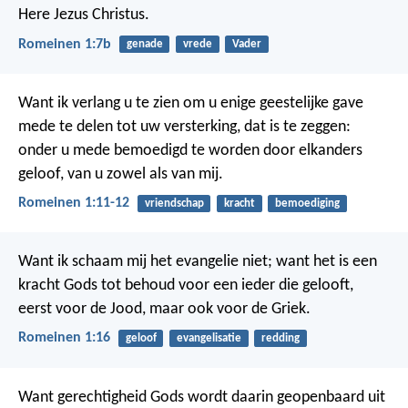
Here Jezus Christus.
Romeinen 1:7b
genade
vrede
Vader
Want ik verlang u te zien om u enige geestelijke gave
mede te delen tot uw versterking, dat is te zeggen:
onder u mede bemoedigd te worden door elkanders
geloof, van u zowel als van mij.
Romeinen 1:11-12
vriendschap
kracht
bemoediging
Want ik schaam mij het evangelie niet; want het is een
kracht Gods tot behoud voor een ieder die gelooft,
eerst voor de Jood, maar ook voor de Griek.
Romeinen 1:16
geloof
evangelisatie
redding
Want gerechtigheid Gods wordt daarin geopenbaard uit