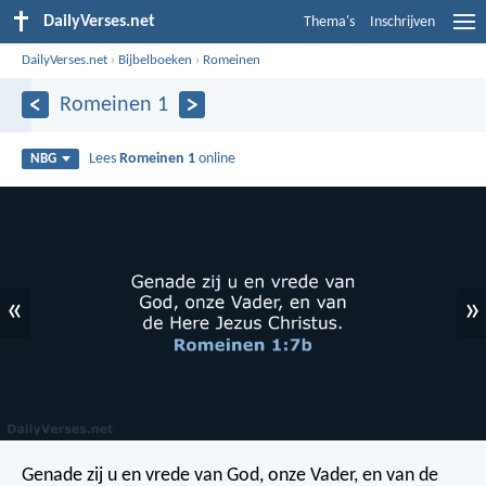
DailyVerses.net
Thema's
Inschrijven
DailyVerses.net
›
Bijbelboeken
›
Romeinen
Romeinen 1
Lees
Romeinen 1
online
NBG
«
»
Genade zij u en vrede van God, onze Vader, en van de