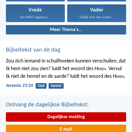
Vrede
Vader
De HERE zegene u...
Gelijk zich een vader...
Meer Thema's...
Bijbeltekst van de dag
Zou zich iemand in schuilhoeken kunnen verschuilen, dat
Ik hem niet zou zien? luidt het woord des H
eren
. Vervul
Ik niet de hemel en de aarde? luidt het woord des H
eren
.
Jeremia 23:24
God
hemel
Ontvang de dagelijkse Bijbeltekst:
Dagelijkse melding
E-mail