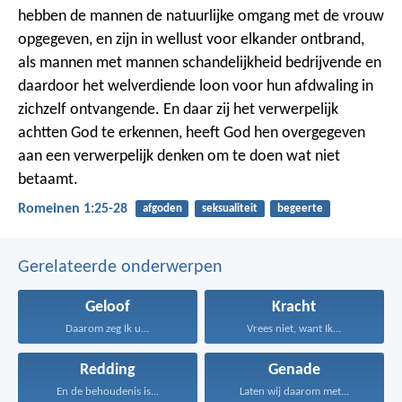
hebben de mannen de natuurlijke omgang met de vrouw
opgegeven, en zijn in wellust voor elkander ontbrand,
als mannen met mannen schandelijkheid bedrijvende en
daardoor het welverdiende loon voor hun afdwaling in
zichzelf ontvangende. En daar zij het verwerpelijk
achtten God te erkennen, heeft God hen overgegeven
aan een verwerpelijk denken om te doen wat niet
betaamt.
Romeinen 1:25-28
afgoden
seksualiteit
begeerte
Gerelateerde onderwerpen
Geloof
Kracht
Daarom zeg Ik u...
Vrees niet, want Ik...
Redding
Genade
En de behoudenis is...
Laten wij daarom met...