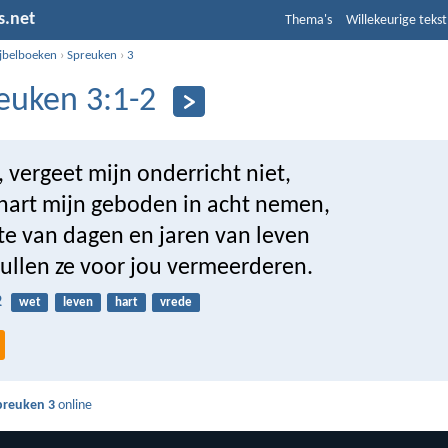
s.net
Thema's
Willekeurige tekst
ijbelboeken
›
Spreuken
›
3
euken 3:1-2
 vergeet mijn onderricht niet,
 hart mijn geboden in acht nemen,
te van dagen en jaren van leven
zullen ze voor jou vermeerderen.
2
wet
leven
hart
vrede
preuken 3
online