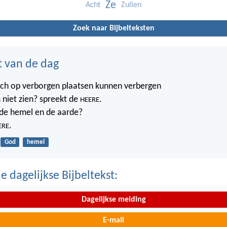
Ze
Acht
Zullen
Zoek naar Bijbelteksten
t van de dag
ich op verborgen plaatsen kunnen verbergen
 niet zien? spreekt de
.
HEERE
t de hemel en de aarde?
.
ERE
God
hemel
 dagelijkse Bijbeltekst:
Dagelijkse melding
E-mail