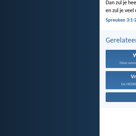
Dan zul je hee
en zul je vee
Spreuken 3:1-2
Gerelate
Deze woord
V
De HEERE 