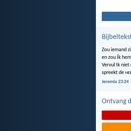
Bijbelteks
Zou iemand z
en zou Ík hem
Vervul Ik nie
spreekt de
HE
Jeremia 23:24
Ontvang de