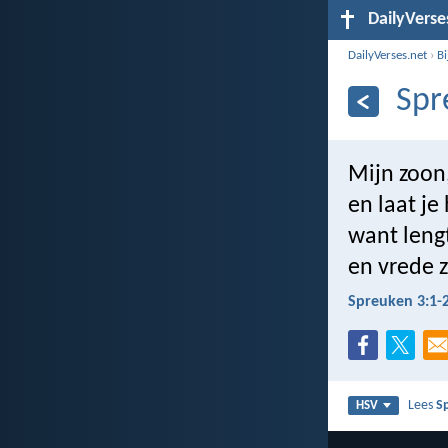
DailyVerse
DailyVerses.net
›
B
Spr
Mijn zoon,
en laat je
want leng
en vrede 
Spreuken 3:1-
Lees
S
HSV