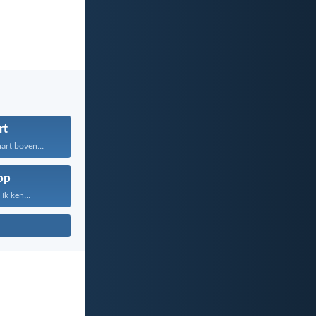
rt
art boven...
op
Ik ken...