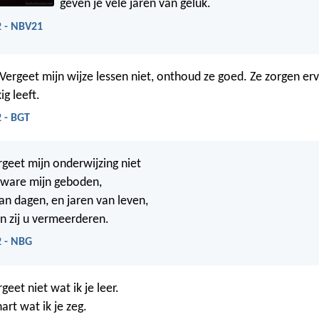
geven je vele jaren van geluk.
2 - NBV21
 Vergeet mijn wijze lessen niet, onthoud ze goed. Ze zorgen erv
ig leeft.
 - BGT
rgeet mijn onderwijzing niet
eware mijn geboden,
an dagen, en jaren van leven,
en zij u vermeerderen.
2 - NBG
geet niet wat ik je leer.
art wat ik je zeg.