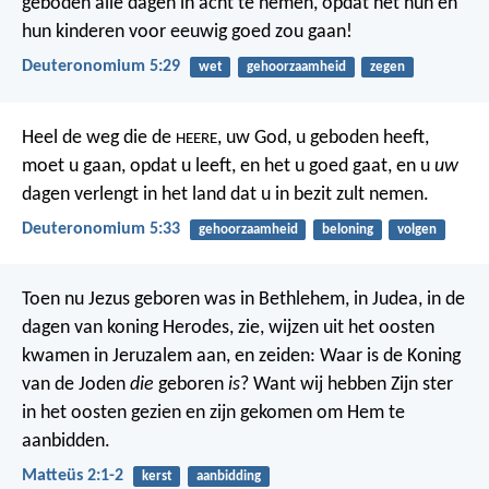
geboden alle dagen in acht te nemen, opdat het hun en
hun kinderen voor eeuwig goed zou gaan!
Deuteronomium 5:29
wet
gehoorzaamheid
zegen
Heel de weg die de
, uw God, u geboden heeft,
HEERE
moet u gaan, opdat u leeft, en het u goed gaat, en u
uw
dagen verlengt in het land dat u in bezit zult nemen.
Deuteronomium 5:33
gehoorzaamheid
beloning
volgen
Toen nu Jezus geboren was in Bethlehem, in Judea, in de
dagen van koning Herodes, zie, wijzen uit het oosten
kwamen in Jeruzalem aan, en zeiden: Waar is de Koning
van de Joden
die
geboren
is
? Want wij hebben Zijn ster
in het oosten gezien en zijn gekomen om Hem te
aanbidden.
Matteüs 2:1-2
kerst
aanbidding