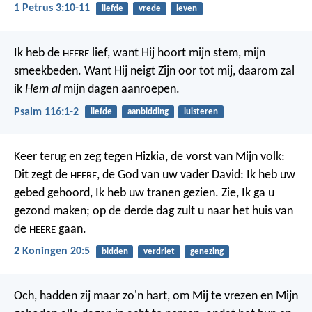
1 Petrus 3:10-11
liefde
vrede
leven
Ik heb de
lief,
want Hij hoort mijn stem, mijn
HEERE
smeekbeden.
Want Hij neigt Zijn oor tot mij,
daarom zal
ik
Hem al
mijn dagen aanroepen.
Psalm 116:1-2
liefde
aanbidding
luisteren
Keer terug en zeg tegen Hizkia, de vorst van Mijn volk:
Dit zegt de
, de God van uw vader David: Ik heb uw
HEERE
gebed gehoord, Ik heb uw tranen gezien. Zie, Ik ga u
gezond maken; op de derde dag zult u naar het huis van
de
gaan.
HEERE
2 Koningen 20:5
bidden
verdriet
genezing
Och, hadden zij maar zo'n hart, om Mij te vrezen en Mijn