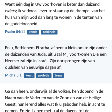
Want één dag in Uw voorhoven
is beter dan duizend
elders
;
ik verkoos liever te staan op de drempel van het
huis van mijn God
dan lang te wonen in de tenten van
de goddeloosheid.
Psalm 84:11
zonde
nabijheid
En u, Bethlehem-Efratha,
al
bent u klein om te zijn onder
de duizenden van Juda,
uit u zal Mij voortkomen
Die een
Heerser zal zijn in Israël.
Zijn oorsprongen zijn van
oudsher,
van eeuwige dagen af.
Micha 5:1
kerst
profetie
Jezus
Ga dan heen, onderwijs al de volken, hen dopend in de
Naam van de Vader en van de Zoon en van de Heilige
Geest, hun lerend alles wat Ik u geboden heb, in acht te
nemen.
En zie, Ik ben met u al de dagen, tot de