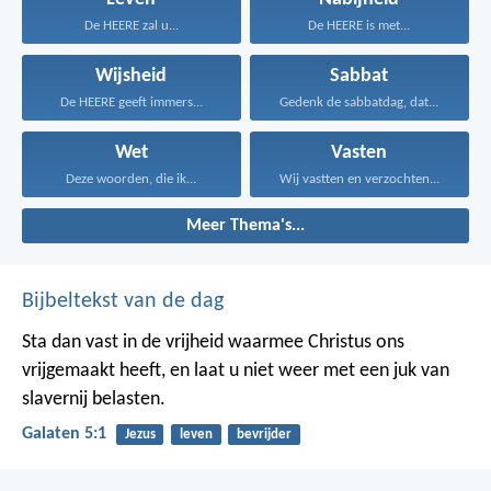
De HEERE zal u...
De HEERE is met...
Wijsheid
Sabbat
De HEERE geeft immers...
Gedenk de sabbatdag, dat...
Wet
Vasten
Deze woorden, die ik...
Wij vastten en verzochten...
Meer Thema's...
Bijbeltekst van de dag
Sta dan vast in de vrijheid waarmee Christus ons
vrijgemaakt heeft, en laat u niet weer met een juk van
slavernij belasten.
Galaten 5:1
Jezus
leven
bevrijder