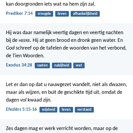
kan doorgronden iets wat na hem zijn zal.
Prediker 7:14
vreugde
leven
afhankelijkheid
Hij was daar namelijk veertig dagen en veertig nachten
bij de
. Hij at geen brood en dronk geen water. En
HEERE
God
schreef op de tafelen de woorden van het verbond,
de Tien Woorden.
Exodus 34:28
vasten
nabijheid
wet
Let er dan op dat u nauwgezet wandelt, niet als dwazen,
maar als wijzen,
en buit de geschikte tijd uit, omdat de
dagen
vol
kwaad zijn.
Efeziërs 5:15-16
wijsheid
leven
verstand
Zes dagen mag er werk verricht worden, maar op de