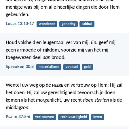
menigte was blij om alle heerlijke dingen die door Hem
gebeurden.
Lucas 13:10-17
wonderen
genezing
sabbat
Houd valsheid en leugentaal ver van mij.
En:
geef mij
geen armoede of rijkdom,
voorzie mij van het mij
toegewezen deel
aan
brood.
Spreuken 30:8
materialisme
voedsel
geld
Wentel uw weg op de
en vertrouw op Hem: Híj zal
HEERE
het doen.
Hij zal uw gerechtigheid tevoorschijn doen
komen als het
morgen
licht,
uw recht
doen stralen
als de
middag
zon
.
Psalm 37:5-6
vertrouwen
rechtvaardigheid
leven