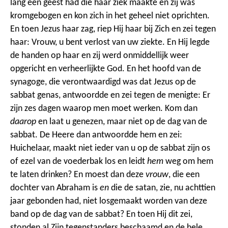
lang een geest had die haar ziek maakte en zij was
kromgebogen en kon zich in het geheel niet oprichten.
En toen Jezus haar zag, riep Hij haar bij Zich en zei tegen
haar: Vrouw, u bent verlost van uw ziekte. En Hij legde
de handen op haar en zij werd onmiddellijk weer
opgericht en verheerlijkte God. En het hoofd van de
synagoge, die verontwaardigd was dat Jezus op de
sabbat genas, antwoordde en zei tegen de menigte: Er
zijn zes dagen waarop men moet werken. Kom dan
daarop
en laat u genezen, maar niet op de dag van de
sabbat. De Heere dan antwoordde hem en zei:
Huichelaar, maakt niet ieder van u op de sabbat zijn os
of ezel van de voederbak los en leidt
hem
weg om hem
te laten drinken? En moest dan deze
vrouw
, die een
dochter van Abraham is
en
die de satan, zie, nu achttien
jaar gebonden had, niet losgemaakt worden van deze
band op de dag van de sabbat? En toen Hij dit zei,
stonden al Zijn tegenstanders beschaamd en de hele