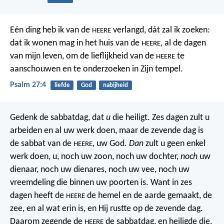
Eén ding heb ik van de
verlangd,
dát zal ik zoeken:
HEERE
dat ik wonen mag in het huis van de
,
al de dagen
HEERE
van mijn leven,
om de lieflijkheid van de
te
HEERE
aanschouwen
en te onderzoeken in Zijn tempel.
Psalm 27:4
liefde
God
nabijheid
Gedenk de sabbatdag, dat
u
die heiligt. Zes dagen zult u
arbeiden en al uw werk doen, maar de zevende dag is
de sabbat van de
, uw God.
Dan
zult u geen enkel
HEERE
werk doen, u, noch uw zoon, noch uw dochter,
noch
uw
dienaar, noch uw dienares, noch uw vee, noch uw
vreemdeling die binnen uw poorten is. Want in zes
dagen heeft de
de hemel en de aarde gemaakt, de
HEERE
zee, en al wat erin is, en Hij rustte op de zevende dag.
Daarom zegende de
de sabbatdag, en heiligde die.
HEERE