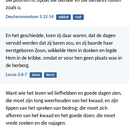
uw poorten is, opdat uw dienaar en uw dienares rusten
zoals u.
Deuteronomium 5:12-14
sabbat
rust
En het geschiedde, toen zij daar waren, dat de dagen
vervuld werden dat zij baren zou,
en zij baarde haar
eerstgeboren Zoon, wikkelde Hem in doeken en legde
Hem in de kribbe, omdat er voor hen geen plaats was in
de herberg.
Lucas 2:6-7
Jezus
kerst
Want wie het leven wil liefhebben en goede dagen zien,
die moet zijn tong weerhouden van het kwaad, en zijn
lippen van het spreken van bedrog; die moet zich
afkeren van het kwaad en het goede doen; die moet
vrede zoeken en die najagen.