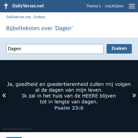
DailyVerses.net
Thema's
Inschrijven
DailyVerses.net
›
Zoeken
Bijbelteksten over 'Dagen'
«
»