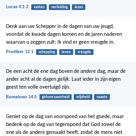
Lucas 4:1-2
vasten
verleiding
Jezus
Denk aan uw Schepper in de dagen van uw jeugd,
voordat de kwade dagen komen en de jaren naderen
waarvan u zeggen zult:
Ik vind er geen vreugde in.
Prediker 12:1
schepping
leven
vreugde
De een acht de
ene
dag boven de
andere
dag, maar de
ander acht al de dagen
gelijk
. Laat ieder in zijn eigen
geest ten volle overtuigd zijn.
Romeinen 14:5
gehoorzaamheid
wijsheid
naaste
Geniet op de dag van voorspoed
van het goede,
maar
bedenk
op de dag van tegenspoed
dat God zowel de
ene als de andere
gemaakt heeft,
zodat de mens niet