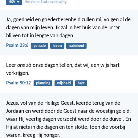
HSV
Herziene Statenvertaling
Ja, goedheid en goedertierenheid zullen mij volgen
al de
dagen van mijn leven.
Ik zal in het huis van de
HEERE
blijven
tot in lengte van dagen.
Psalm 23:6
genade
leven
nabijheid
Leer
ons
zó onze dagen tellen,
dat wij een wijs hart
verkrijgen.
Psalm 90:12
planning
wijsheid
hart
Jezus, vol van de Heilige Geest, keerde terug van de
Jordaan en werd door de Geest naar de woestijn geleid,
waar Hij veertig dagen verzocht werd door de duivel. En
Hij at niets in die dagen en ten slotte, toen die voorbij
waren, kreeg Hij honger.