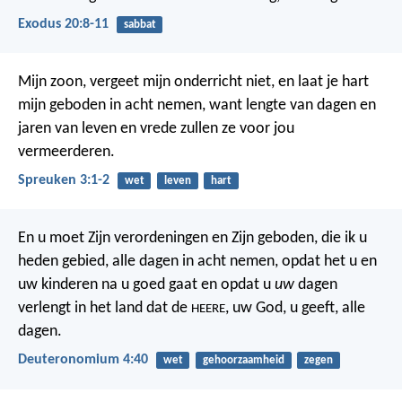
Exodus 20:8-11
sabbat
Mijn zoon, vergeet mijn onderricht niet,
en laat je hart
mijn geboden in acht nemen,
want lengte van dagen en
jaren van leven
en vrede zullen ze voor jou
vermeerderen.
Spreuken 3:1-2
wet
leven
hart
En u moet Zijn verordeningen en Zijn geboden, die ik u
heden gebied, alle dagen in acht nemen, opdat het u en
uw kinderen na u goed gaat en opdat u
uw
dagen
verlengt in het land dat de
, uw God, u geeft, alle
HEERE
dagen.
Deuteronomium 4:40
wet
gehoorzaamheid
zegen