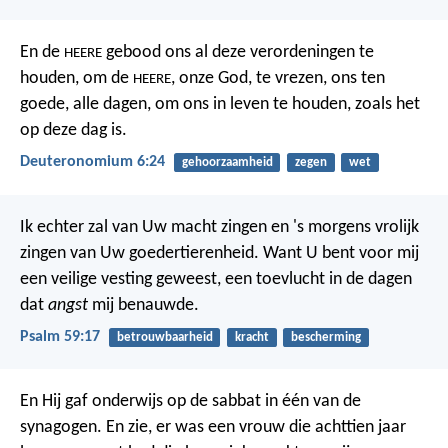
En de
gebood ons al deze verordeningen te
HEERE
houden, om de
, onze God, te vrezen, ons ten
HEERE
goede, alle dagen, om ons in leven te houden, zoals het
op deze dag is.
Deuteronomium 6:24
gehoorzaamheid
zegen
wet
Ik echter zal van Uw macht zingen
en 's morgens vrolijk
zingen van Uw goedertierenheid.
Want U bent voor mij
een veilige vesting geweest,
een toevlucht in de dagen
dat
angst
mij benauwde.
Psalm 59:17
betrouwbaarheid
kracht
bescherming
En Hij gaf onderwijs op de sabbat in één van de
synagogen. En zie, er was een vrouw die achttien jaar