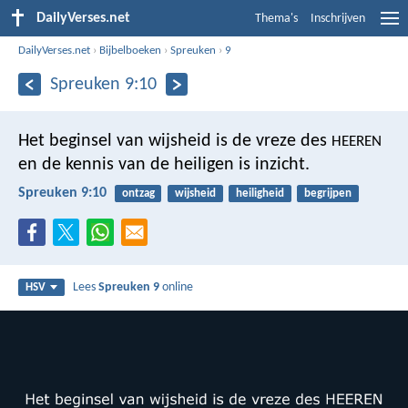
DailyVerses.net
Thema's
Inschrijven
DailyVerses.net
›
Bijbelboeken
›
Spreuken
›
9
Spreuken 9:10
Het beginsel van wijsheid is de vreze des
HEEREN
en de kennis van de heiligen is inzicht.
Spreuken 9:10
ontzag
wijsheid
heiligheid
begrijpen
Lees
Spreuken 9
online
HSV