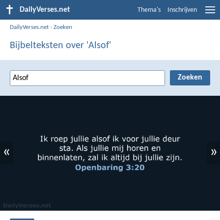
DailyVerses.net
Thema's
Inschrijven
DailyVerses.net
›
Zoeken
Bijbelteksten over 'Alsof'
«
»