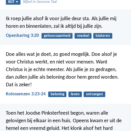
BGT
Bijbel in Gewone Taal
Ik roep jullie alsof ik voor jullie deur sta. Als jullie mij
horen en binnenlaten, zal ik altijd bij jullie zijn.
Openbaring 3:20
gehoorzaamheid
voedsel
luisteren
Doe alles wat je doet, zo goed mogelijk. Doe alsof je
voor Christus werkt, en niet voor mensen. Want
Christus is je echte meester. Als jullie je zo gedragen,
dan zullen jullie als beloning door hem gered worden.
Dat is zeker!
Kolossenzen 3:23-24
beloning
leven
ontvangen
Toen het Joodse Pinksterfeest begon, waren alle
gelovigen bij elkaar in een huis. Opeens kwam er uit de
hemel een vreemd geluid. Het klonk alsof het hard