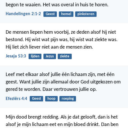
begon te waaien. Het was overal in huis te horen.
Handelingen 2:1-2
Geest
hemel
pinksteren
De mensen liepen hem voorbij, ze deden alsof hij niet
bestond. Hij wist wat pijn was, hij wist wat ziekte was.
Hij liet zich liever niet aan de mensen zien.
Jesaja 53:3
lijden
Jezus
ziekte
Leef met elkaar alsof jullie één lichaam zijn, met één
geest. Want jullie zijn allemaal door God uitgekozen om
gered te worden. Daar vertrouwen jullie op.
Efeziërs 4:4
Geest
hoop
roeping
Mijn dood brengt redding. Als je dat gelooft, dan is het
alsof je mijn lichaam eet en mijn bloed drinkt. Dan ben