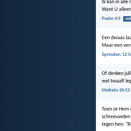
Ik kan in alle
Want U alleen,
Psalm 4:9
vei
Een dwaas laa
Maar een vers
Spreuken 12:1
Of denken jul
wel twaalf le
Matteüs 26:53
Toen ze Hem o
schreeuwden 
tegen hen: "R