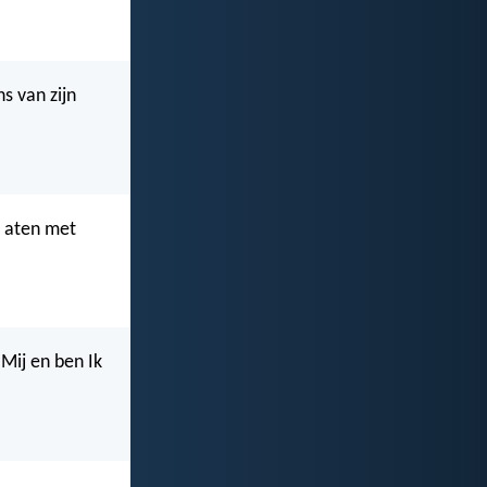
s van zijn
, aten met
 Mij en ben Ik