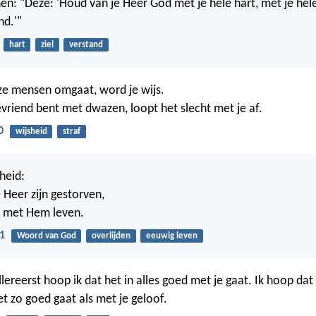
hen: "Deze: 'Houd van je Heer God met je hele hart, met je hel
nd.'"
hart
ziel
verstand
jze mensen omgaat, word je wijs.
evriend bent met dwazen, loopt het slecht met je af.
0
wijsheid
straf
heid:
 Heer zijn gestorven,
k met Hem leven.
1
Woord van God
overlijden
eeuwig leven
llereerst hoop ik dat het in alles goed met je gaat. Ik hoop dat
t zo goed gaat als met je geloof.