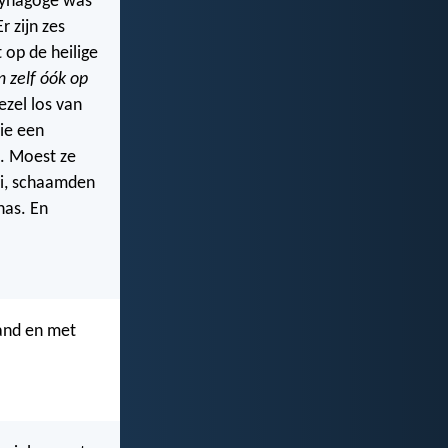
 synagoge was
r zijn zes
 op de heilige
n zelf óók op
ezel los van
ie een
. Moest ze
ei, schaamden
nas. En
tand en met