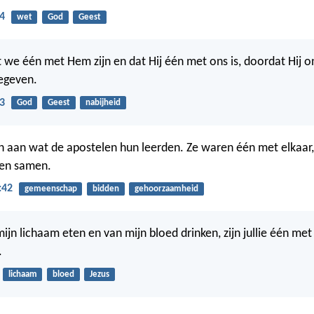
4
wet
God
Geest
we één met Hem zijn en dat Hij één met ons is, doordat Hij on
egeven.
3
God
Geest
nabijheid
ch aan wat de apostelen hun leerden. Ze waren één met elkaar
den samen.
:42
gemeenschap
bidden
gehoorzaamheid
 mijn lichaam eten en van mijn bloed drinken, zijn jullie één met
.
lichaam
bloed
Jezus