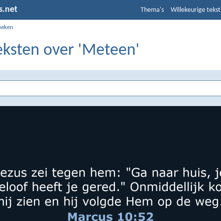
s.net
Thema's
Willekeurige tekst
oeken
eksten over 'Meteen'