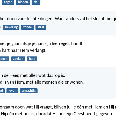
zegen
bidden
ziel
het doen van slechte dingen! Want anders zal het slecht met ju
b
bekering
zonde
straf
et je gaan als je je aan zijn leefregels houdt
e hart naar Hem verlangt.
zegen
zoeken
hart
an de Heer, met alles wat daarop is.
d is van Hem, met alle mensen die er wonen.
od
leven
almachtig
oorzaam doen wat Hij vraagt, blijven jullie één met Hem en Hij m
Hij één met ons is, doordat Hij ons zijn Geest heeft gegeven.