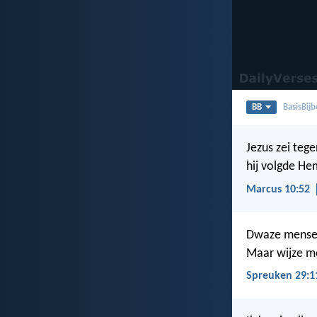
BB
BasisBijb
Jezus zei tege
hij volgde He
Marcus 10:52
Dwaze mensen
Maar wijze m
Spreuken 29:1