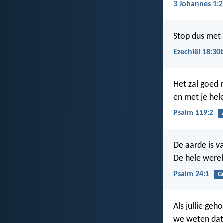
3 Johannes 1:2
Stop dus met 
Ezechiël 18:30
Het zal goed m
en met je hel
Psalm 119:2
De aarde is v
De hele werel
Psalm 24:1
G
Als jullie geh
we weten dat 