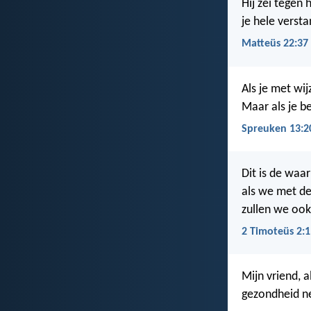
Hij zei tegen 
je hele versta
Matteüs 22:37
Als je met wi
Maar als je b
Spreuken 13:2
Dit is de waar
als we met de
zullen we oo
2 Timoteüs 2:1
Mijn vriend, a
gezondheid ne