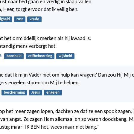
 rust naar bed gaan en vredig in slaap vallen.
 Heer, zorgt ervoor dat ik veilig ben.
ligheid
rust
vrede
t het onmiddellijk merken als hij kwaad is.
tandig mens verbergt het.
6
boosheid
zelfbeheersing
wijsheid
lie dat Ik mijn Vader niet om hulp kan vragen? Dan zou Hij Mij 
gers engelen sturen om Mij te helpen.
bescherming
Jezus
engelen
p het meer zagen lopen, dachten ze dat ze een spook zagen. 
van angst. Ze zagen Hem allemaal en ze waren doodsbang. Maa
ustig maar! IK BEN het, wees maar niet bang."