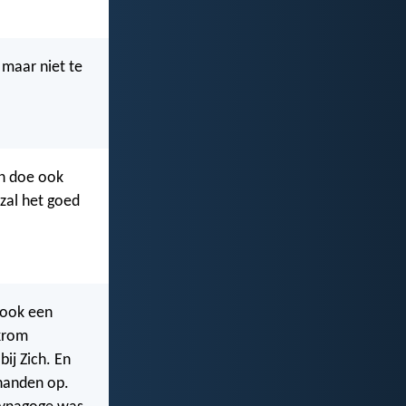
 maar niet te
en doe ook
zal het goed
 ook een
 krom
bij Zich. En
 handen op.