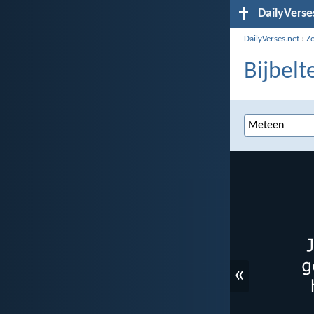
DailyVerse
DailyVerses.net
›
Z
Bijbelt
«