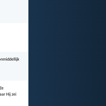
onmiddellijk
Ze
r Hij zei