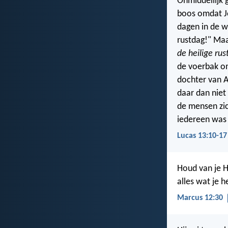
Onmiddellijk 
boos omdat Jez
dagen in de w
rustdag!" Maa
de heilige rus
de voerbak o
dochter van A
daar dan niet
de mensen zic
iedereen was 
Lucas 13:10-17
Houd van je H
alles wat je h
Marcus 12:30