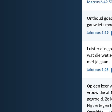
Marcus 6:49-5
Onthoud goed,
gauw iets moe
Jakobus 1:19
Luister dus g
wat die wet z
met je gaan.
Jakobus 1:25
Op een keer w
vrouw die al 
gegroeid. Ze k
Hij zei tegen 