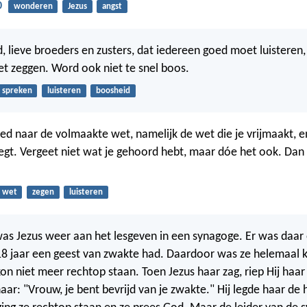
0
wonderen
Jezus
angst
 lieve broeders en zusters, dat iedereen goed moet luisteren,
t zeggen. Word ook niet te snel boos.
spreken
luisteren
boosheid
oed naar de volmaakte wet, namelijk de wet die je vrijmaakt, 
egt. Vergeet niet wat je gehoord hebt, maar dóe het ook. Dan 
wet
zegen
luisteren
as Jezus weer aan het lesgeven in een synagoge. Er was daar
18 jaar een geest van zwakte had. Daardoor was ze helemaal
on niet meer rechtop staan. Toen Jezus haar zag, riep Hij haar 
haar: "Vrouw, je bent bevrijd van je zwakte." Hij legde haar de