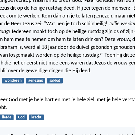
ging ze rechtop staan en ze prees God. Maar de leider van de
us dit op de heilige rustdag deed. Hij zei tegen de mensen: "E
eek om te werken. Kom dán om je te laten genezen, maar níet
r de Heer Jezus zei: "Wat ben je toch schijnheilig!
Jullie werke
tdag!
Iedereen maakt toch op de heilige rustdag zijn os of zijn 
m hem mee te nemen om hem te laten drinken? Deze vrouw, d
braham is, werd al 18 jaar door de duivel gebonden gehouden
 van losgemaakt worden op de heilige rustdag?" Toen Hij dit z
h die het er eerst niet mee eens waren dat Jezus de vrouw ge
blij over de geweldige dingen die Hij deed.
wonderen
genezing
sabbat
eer God met je hele hart en met je hele ziel, met je hele vers
ebt.
liefde
God
kracht