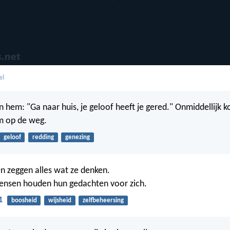
el
n hem: "Ga naar huis, je geloof heeft je gered." Onmiddellijk ko
m op de weg.
geloof
redding
genezing
 zeggen alles wat ze denken.
ensen houden hun gedachten voor zich.
1
boosheid
wijsheid
zelfbeheersing