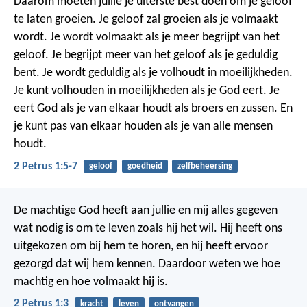
Daarom moeten jullie je uiterste best doen om je geloof
te laten groeien.
Je geloof zal groeien als je volmaakt
wordt.
Je wordt volmaakt als je meer begrijpt van het
geloof.
Je begrijpt meer van het geloof als je geduldig
bent.
Je wordt geduldig als je volhoudt in moeilijkheden.
Je kunt volhouden in moeilijkheden als je God eert.
Je
eert God als je van elkaar houdt als broers en zussen.
En
je kunt pas van elkaar houden als je van alle mensen
houdt.
2 Petrus 1:5-7
geloof
goedheid
zelfbeheersing
De machtige God heeft aan jullie en mij alles gegeven
wat nodig is om te leven zoals hij het wil. Hij heeft ons
uitgekozen om bij hem te horen, en hij heeft ervoor
gezorgd dat wij hem kennen. Daardoor weten we hoe
machtig en hoe volmaakt hij is.
2 Petrus 1:3
kracht
leven
ontvangen