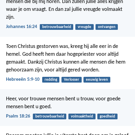
mensen die bij mij horen. Dan zullen jullie alles krijgen
waar je om vraagt. En dan zal jullie vreugde volmaakt
zijn.
Johannes 16:24
betrouwbaarheid
vreugde
ontvangen
Toen Christus gestorven was, kreeg hij alle eer in de
hemel. God heeft hem daar hogepriester voor altijd
gemaakt. Dankzij Christus kunnen alle mensen die hem
gehoorzaam zijn, voor altijd gered worden.
Hebreeën 5:9-10
redding
Verlosser
eeuwig leven
Heer, voor trouwe mensen bent u trouw,
voor goede
mensen bent u goed.
Psalm 18:26
betrouwbaarheid
volmaaktheid
goedheid