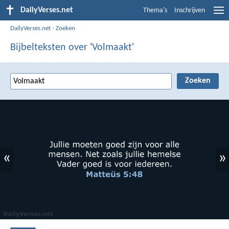
DailyVerses.net
Thema's
Inschrijven
DailyVerses.net
›
Zoeken
Bijbelteksten over 'Volmaakt'
«
»