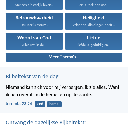
Mensen die eerlijk leven...
Jezus keek hen aan...
Betrouwbaarheid
Heiligheid
De Heer is trouw...
Vrienden, die dingen heeft...
Woord van God
Liefde
Alles wat in de...
Liefde is: geduldig en...
Meer Thema's...
Bijbeltekst van de dag
Niemand kan zich voor mij verbergen, ik zie alles. Want
ik ben overal, in de hemel en op de aarde.
Jeremia 23:24
God
hemel
Ontvang de dagelijkse Bijbeltekst: