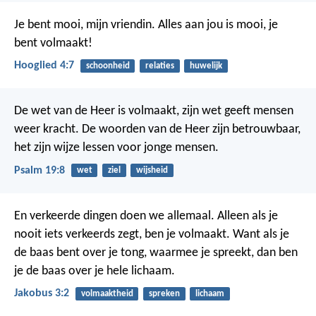
Je bent mooi, mijn vriendin.
Alles aan jou is mooi,
je
bent volmaakt!
Hooglied 4:7
schoonheid
relaties
huwelijk
De wet van de Heer is volmaakt,
zijn wet geeft mensen
weer kracht.
De woorden van de Heer zijn betrouwbaar,
het zijn wijze lessen voor jonge mensen.
Psalm 19:8
wet
ziel
wijsheid
En verkeerde dingen doen we allemaal. Alleen als je
nooit iets verkeerds zegt, ben je volmaakt. Want als je
de baas bent over je tong, waarmee je spreekt, dan ben
je de baas over je hele lichaam.
Jakobus 3:2
volmaaktheid
spreken
lichaam