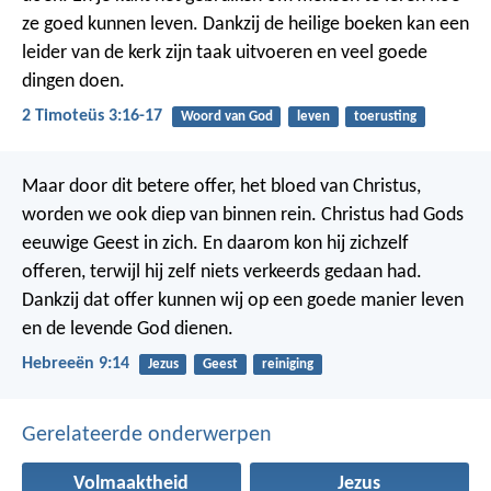
ze goed kunnen leven.
Dankzij de heilige boeken kan een
leider van de kerk zijn taak uitvoeren en veel goede
dingen doen.
2 Timoteüs 3:16-17
Woord van God
leven
toerusting
Maar door dit betere offer, het bloed van Christus,
worden we ook diep van binnen rein.
Christus had Gods
eeuwige Geest in zich. En daarom kon hij zichzelf
offeren, terwijl hij zelf niets verkeerds gedaan had.
Dankzij dat offer kunnen wij op een goede manier leven
en de levende God dienen.
Hebreeën 9:14
Jezus
Geest
reiniging
Gerelateerde onderwerpen
Volmaaktheid
Jezus