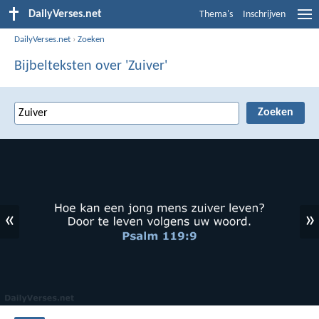
DailyVerses.net
Thema's
Inschrijven
DailyVerses.net
›
Zoeken
Bijbelteksten over 'Zuiver'
«
»