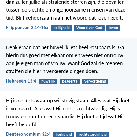
dan zullen jullie als stralende sterren zijn, die opvallen
tussen de slechte en ongehoorzame mensen van deze
tijd. Blijf gehoorzaam aan het woord dat leven geeft.
Filippenzen 2:14-16a
heiligheid
Woord van God
leven
Denk eraan dat het huwelijk iets heel kostbaars is. Ga
hierin dus goed met elkaar om en wees niet ontrouw
aan je eigen man of vrouw. Want God zal de mensen
straffen die hierin verkeerde dingen doen.
Hebreeën 13:4
huwelijk
begeerte
veroordeling
Hij is de Rots waarop wij stevig staan.
Alles wat Hij doet
is volmaakt.
Alles wat Hij doet is rechtvaardig.
Hij is
trouw en nooit onrechtvaardig.
Hij doet altijd wat Hij
heeft beloofd.
Deuteronomium 32:4
heiligheid
rechtvaardigheid