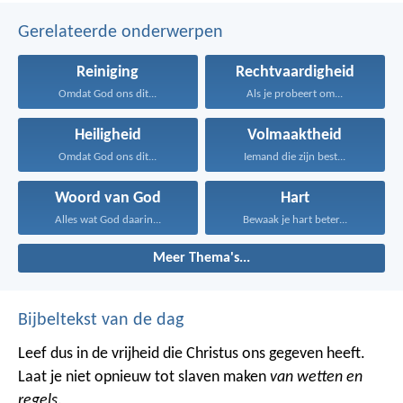
Gerelateerde onderwerpen
Reiniging
Rechtvaardigheid
Omdat God ons dit...
Als je probeert om...
Heiligheid
Volmaaktheid
Omdat God ons dit...
Iemand die zijn best...
Woord van God
Hart
Alles wat God daarin...
Bewaak je hart beter...
Meer Thema's...
Bijbeltekst van de dag
Leef dus in de vrijheid die Christus ons gegeven heeft.
Laat je niet opnieuw tot slaven maken
van wetten en
regels
.