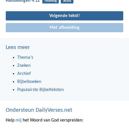
Handelingen 4:12
redding
Jezus
Volgende tekst!
Met afbeelding
Lees meer
Thema's
Zoeken
Archief
Bijbelboeken
Populairste Bijbelteksten
Ondersteun DailyVerses.net
Help
mij
het Woord van God verspreiden: