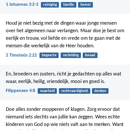
1 Johannes 3:2-3
reiniging
familie
hemel
Houd je niet bezig met de dingen waar jonge mensen
over het algemeen naar verlangen. Maar doe je best om
eerlijk en trouw, vol liefde en vrede om te gaan met de
mensen die werkelijk van de Heer houden.
2 Timoteüs 2:22
begeerte
verleiding
kwaad
En, broeders en zusters, richt je gedachten op alles wat
waar, eerlijk, heilig, vriendelijk, mooi en goed is.
Filippenzen 4:8
waarheid
rechtvaardigheid
denken
Doe alles zonder mopperen of klagen. Zorg ervoor dat
niemand iets slechts van jullie kan zeggen. Wees echte
kinderen van God op wie niets valt aan te merken. Want