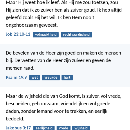
Maar Hij weet hoe ik leef.
Als Hij me zou toetsen,
zou
Hij zien dat ik zo zuiver ben als zuiver goud.
Ik heb altijd
geleefd zoals Hij het wil.
Ik ben Hem nooit
ongehoorzaam geweest.
Job 23:10-11
volmaaktheid
rechtvaardigheid
De bevelen van de Heer zijn goed
en maken de mensen
blij.
De wetten van de Heer zijn zuiver
en geven de
mensen raad.
Psalm 19:9
wet
vreugde
hart
Maar de wijsheid die van God komt, is zuiver, vol vrede,
bescheiden, gehoorzaam, vriendelijk en vol goede
daden, zonder iemand voor te trekken, en eerlijk
bedoeld.
Jakobus 3:17
eerlijkheid
vrede
wijsheid