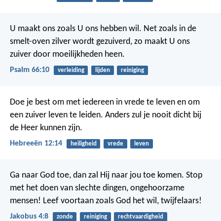
U maakt ons zoals U ons hebben wil.
Net zoals in de
smelt-oven zilver wordt gezuiverd,
zo maakt U ons
zuiver door moeilijkheden heen.
Psalm 66:10
verleiding
lijden
reiniging
Doe je best om met iedereen in vrede te leven en om
een zuiver leven te leiden. Anders zul je nooit dicht bij
de Heer kunnen zijn.
Hebreeën 12:14
heiligheid
vrede
leven
Ga naar God toe, dan zal Hij naar jou toe komen. Stop
met het doen van slechte dingen, ongehoorzame
mensen! Leef voortaan zoals God het wil, twijfelaars!
Jakobus 4:8
zonde
reiniging
rechtvaardigheid