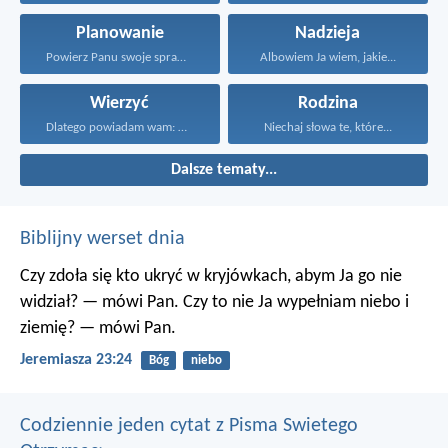
Planowanie
Nadzieja
Powierz Panu swoje sprawy...
Albowiem Ja wiem, jakie...
Wierzyć
Rodzina
Dlatego powiadam wam: Wszystko...
Niechaj słowa te, które...
Dalsze tematy...
Biblijny werset dnia
Czy zdoła się kto ukryć w kryjówkach, abym Ja go nie
widział? — mówi Pan.
Czy to nie Ja wypełniam niebo i
ziemię? — mówi Pan.
Jeremiasza 23:24
Bóg
niebo
Codziennie jeden cytat z Pisma Swietego