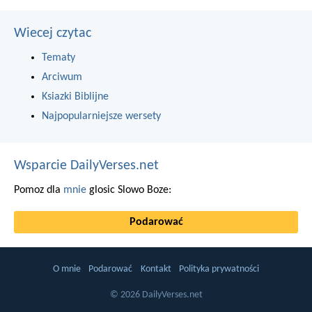
Wiecej czytac
Tematy
Arciwum
Ksiazki Biblijne
Najpopularniejsze wersety
Wsparcie DailyVerses.net
Pomoz dla
mnie
glosic Slowo Boze:
Podarować
O mnie
Podarować
Kontakt
Polityka prywatności
© 2026 DailyVerses.net