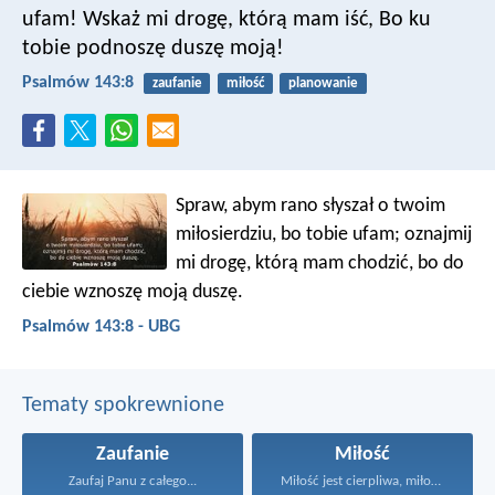
ufam!
Wskaż mi drogę, którą mam iść,
Bo ku
tobie podnoszę duszę moją!
Psalmów 143:8
zaufanie
miłość
planowanie
Spraw, abym rano słyszał o twoim
miłosierdziu,
bo tobie ufam;
oznajmij
mi drogę, którą mam chodzić,
bo do
ciebie wznoszę moją duszę.
Psalmów 143:8 - UBG
Tematy spokrewnione
Zaufanie
Miłość
Zaufaj Panu z całego...
Miłość jest cierpliwa, miłość...