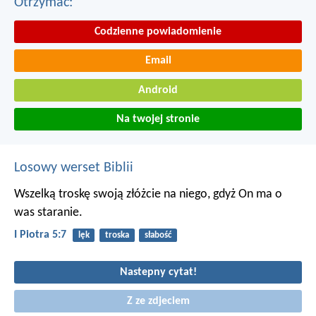
Otrzymac:
Codzienne powiadomienie
Email
Android
Na twojej stronie
Losowy werset Biblii
Wszelką troskę swoją złóżcie na niego, gdyż On ma o
was staranie.
I Piotra 5:7
lęk
troska
słabość
Nastepny cytat!
Z ze zdjeciem