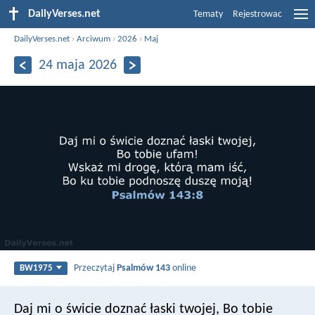
DailyVerses.net
Tematy
Rejestrowac
DailyVerses.net
›
Arciwum
›
2026
›
Maj
24 maja 2026
Przeczytaj
Psalmów 143
online
BW1975
Daj mi o świcie doznać łaski twojej,
Bo tobie