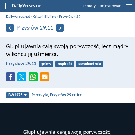
DailyVerses.net
Tematy
Rejestrowac
DailyVerses.net
›
Ksiazki Biblijne
›
Przysłów
›
29
Przysłów 29:11
Głupi ujawnia całą swoją porywczość,
lecz mądry
w końcu ją uśmierza.
Przysłów 29:11
gniew
mądrość
samokontrola
Przeczytaj
Przysłów 29
online
BW1975