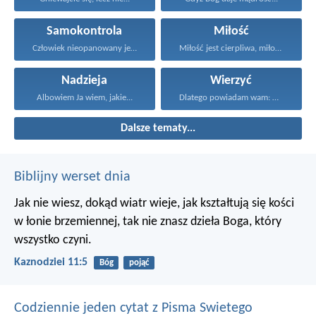
Samokontrola
Miłość
Człowiek nieopanowany jest jak...
Miłość jest cierpliwa, miłość...
Nadzieja
Wierzyć
Albowiem Ja wiem, jakie...
Dlatego powiadam wam: Wszystko...
Dalsze tematy...
Biblijny werset dnia
Jak nie wiesz, dokąd wiatr wieje,
jak kształtują się kości
w łonie brzemiennej,
tak nie znasz dzieła Boga, który
wszystko czyni.
Kaznodziei 11:5
Bóg
pojąć
Codziennie jeden cytat z Pisma Swietego