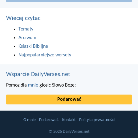
Wiecej czytac
Tematy
Arciwum
Ksiazki Biblijne
Najpopularniejsze wersety
Wsparcie DailyVerses.net
Pomoz dla
mnie
glosic Slowo Boze:
Podarować
O mnie
Podarować
Kontakt
Polityka prywatności
© 2026 DailyVerses.net