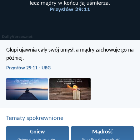
Głupi ujawnia cały swój umysł,
a mądry zachowuje go na
później.
Przysłów 29:11 - UBG
Tematy spokrewnione
Gniew
Mądrość
Gniewajcie się, lecz nie...
Gdyż Bóg daje mądrość...