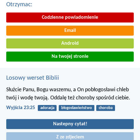
Otrzymac:
Codzienne powiadomienie
Email
Android
Na twojej stronie
Losowy werset Biblii
Służcie Panu, Bogu waszemu, a On pobłogosławi chleb
twój i wodę twoją. Oddalę też choroby spośród ciebie.
Wyjścia 23:25
adoracja
błogosławieństwo
choroba
Nastepny cytat!
Z ze zdjeciem