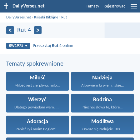
DailyVerses.net
Tematy
Rejestrowac
DailyVerses.net
›
Ksiazki Biblijne
›
Rut
Rut 4
Przeczytaj
Rut 4
online
BW1975
Tematy spokrewnione
Miłość
Nadzieja
Miłość jest cierpliwa, miłość...
Albowiem Ja wiem, jakie...
Wierzyć
Rodzina
Dlatego powiadam wam: Wszystko...
Niechaj słowa te, które...
Adoracja
Modlitwa
Panie! Tyś moim Bogiem!...
Zawsze się radujcie. Bez...