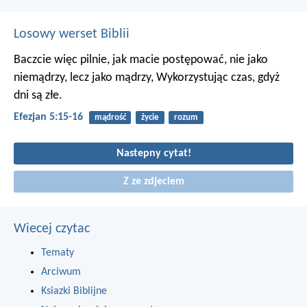
Losowy werset Biblii
Baczcie więc pilnie, jak macie postępować, nie jako
niemądrzy, lecz jako mądrzy,
Wykorzystując czas, gdyż
dni są złe.
Efezjan 5:15-16
mądrość
życie
rozum
Nastepny cytat!
Z ze zdjeciem
Wiecej czytac
Tematy
Arciwum
Ksiazki Biblijne