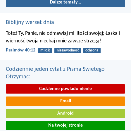
Dalsze tematy...
Biblijny werset dnia
Toteż Ty, Panie, nie odmawiaj mi litości swojej;
Łaska i
wierność twoja niechaj mnie zawsze strzegą!
Psalmów 40:12
miłość
niezawodność
ochrona
Codziennie jeden cytat z Pisma Swietego
Otrzymac:
Codzienne powiadomienie
Email
Android
Na twojej stronie