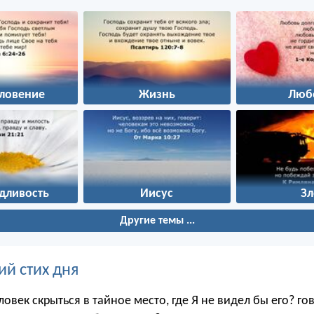
словение
Жизнь
Люб
дливость
Иисус
Зл
Другие темы ...
ий стих дня
овек скрыться в тайное место, где Я не видел бы его? го