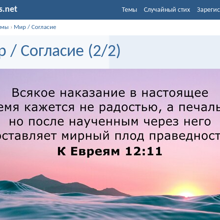
s.net
Темы
Случайный стих
Зарегис
емы
›
Мир / Согласие
 / Согласие (2/2)