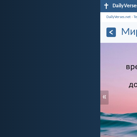
DailyVerse
DailyVerses.net
›
Т
Мир
«