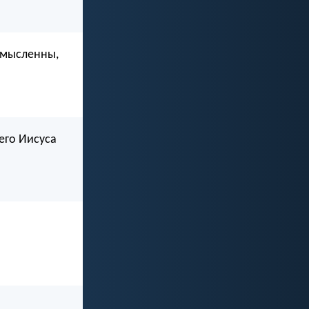
номысленны,
его Иисуса