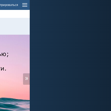
трироваться
»