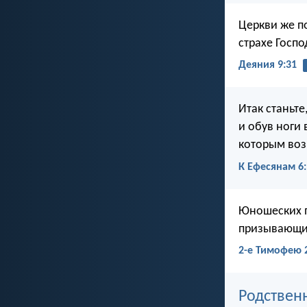
Церкви же по
страхе Госпо
Деяния 9:31
Итак станьт
и обув ноги 
которым воз
К Ефесянам 6:
Юношеских п
призывающим
2-е Тимофею 
Родствен