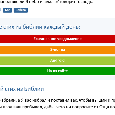
наполняю ли Я небо и землю? говорит Господь.
4
Бог
небеса
е стих из библии каждый день:
Ежедневное уведомление
Э-почты
Android
На их сайте
й стих из Библии
збрали, а Я вас избрал и поставил вас, чтобы вы шли и 
ы плод ваш пребывал, дабы, чего ни попросите от Отца в