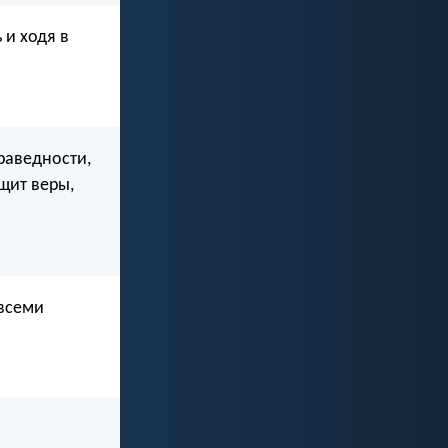
 и ходя в
раведности,
 щит веры,
 всеми