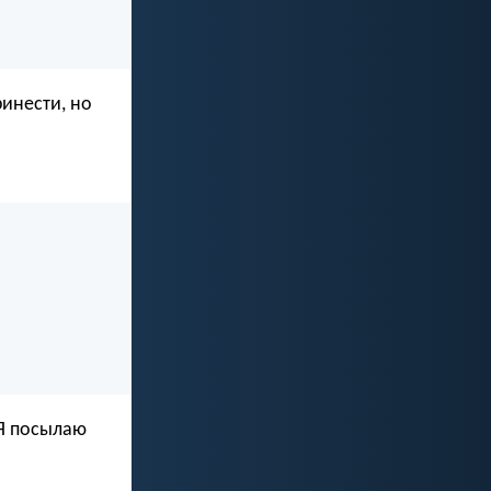
ринести, но
Я посылаю