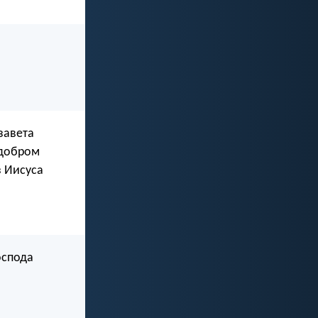
завета
 добром
з Иисуса
оспода