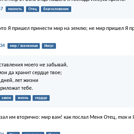
:7
милость
Отец
благословение
что Я пришел принести мир на землю; не мир пришел Я п
:34
мир / вселенная
Иисус
ставления моего не забывай,
ои да хранит сердце твое;
 дней, лет жизни
приложат тебе.
закон
жизнь
сердце
азал им вторично: мир вам! как послал Меня Отец,
так
и 