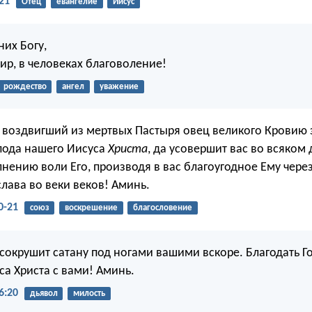
21
Отец
евангелие
Иисус
них Богу,
ир, в человеках благоволение!
рождество
ангел
уважение
, воздвигший из мертвых Пастыря овец великого Кровию 
спода нашего Иисуса
Христа
, да усовершит вас во всяком
лнению воли Его, производя в вас благоугодное Ему чере
слава во веки веков! Аминь.
0-21
союз
воскрешение
благословение
 сокрушит сатану под ногами вашими вскоре. Благодать Г
са Христа с вами! Аминь.
6:20
дьявол
милость