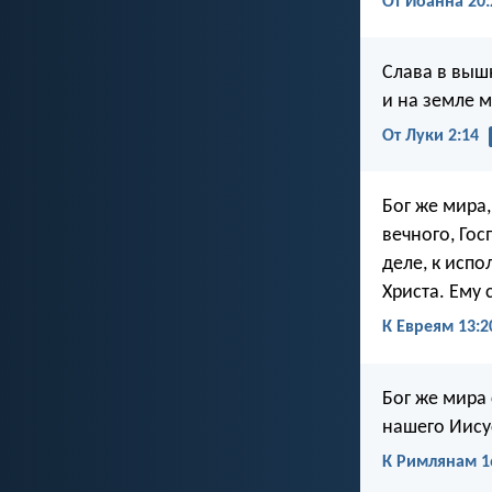
От Иоанна 20:
Слава в выш
и на земле м
От Луки 2:14
Бог же мира
вечного, Го
деле, к испо
Христа. Ему 
К Евреям 13:2
Бог же мира
нашего Иису
К Римлянам 1