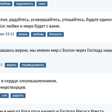
любовь
надежность
союз
тия, радуйтесь, усовершайтесь, утешайтесь, будьте еди
Бог любви и мира будет с вами.
ам 13:11
жизнь
любовь
близость
давшись верою, мы имеем мир с Богом через Господа наш
:1
верить
справедливость
 в сердце злоумышленников,
 миротворцев.
зло
радость
м и мир от Бога отца нашего и Господа Иисуса Христа.