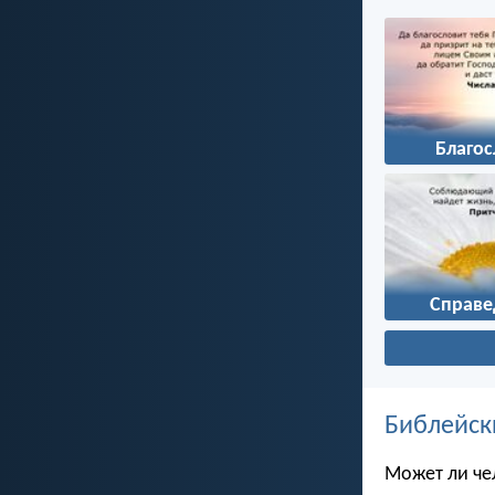
Благо
Справе
Библейск
Может ли чел