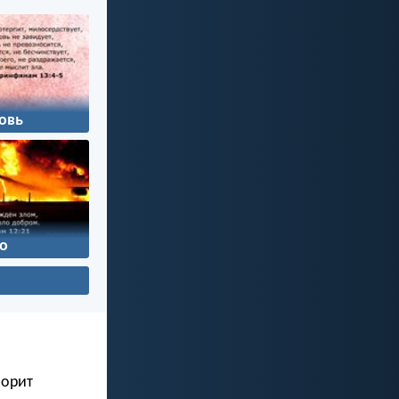
овь
о
ворит