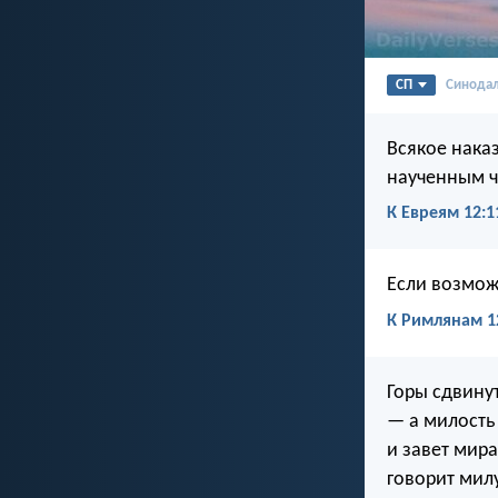
СП
Синода
Всякое наказ
наученным ч
К Евреям 12:1
Если возмож
К Римлянам 1
Горы сдвину
— а милость 
и завет мир
говорит мил