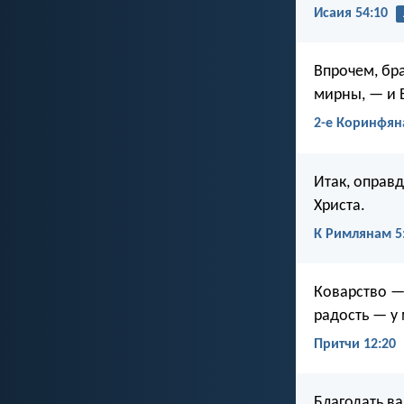
Исаия 54:10
Впрочем, бра
мирны, — и 
2-е Коринфян
Итак, оправ
Христа.
К Римлянам 5
Коварство —
радость — у
Притчи 12:20
Благодать ва