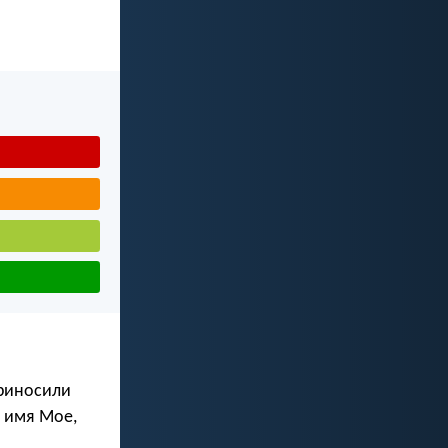
приносили
о имя Мое,