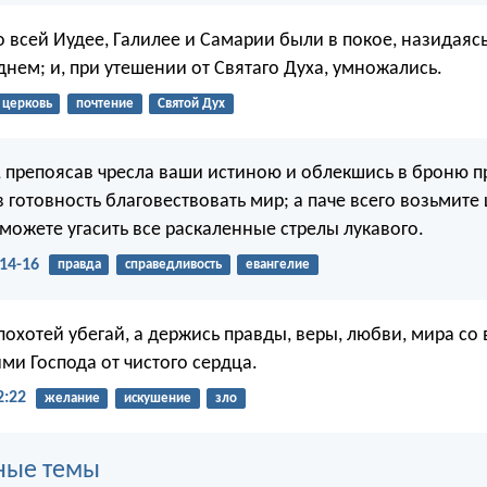
 всей Иудее, Галилее и Самарии были в покое, назидаясь
днем; и, при утешении от Святаго Духа, умножались.
церковь
почтение
Святой Дух
е, препоясав чресла ваши истиною и облекшись в броню п
в готовность благовествовать мир; а паче всего возьмите
можете угасить все раскаленные стрелы лукавого.
14-16
правда
справедливость
евангелие
охотей убегай, а держись правды, веры, любви, мира со
и Господа от чистого сердца.
2:22
желание
искушение
зло
ные темы