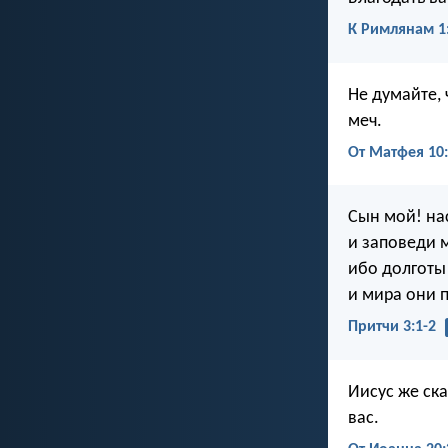
К Римлянам 1
Не думайте, 
меч.
От Матфея 10
Сын мой! на
и заповеди м
ибо долготы
и мира они 
Притчи 3:1-2
Иисус же ск
вас.