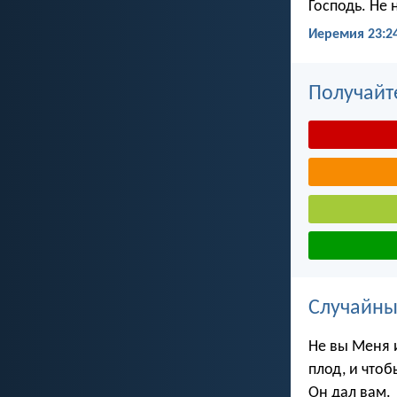
Господь. Не 
Иеремия 23:2
Получайт
Случайны
Не вы Меня и
плод, и чтоб
Он дал вам.