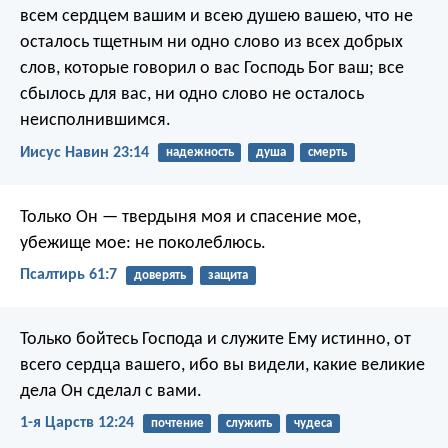
всем сердцем вашим и всею душею вашею, что не
осталось тщетным ни одно слово из всех добрых
слов, которые говорил о вас Господь Бог ваш; все
сбылось для вас, ни одно слово не осталось
неисполнившимся.
Иисус Навин 23:14
надежность
душа
смерть
Только Он — твердыня моя и спасение мое,
убежище мое: не поколеблюсь.
Псалтирь 61:7
доверять
защита
Только бойтесь Господа и служите Ему истинно, от
всего сердца вашего, ибо вы видели, какие великие
дела Он сделал с вами.
1-я Царств 12:24
почтение
служить
чудеса