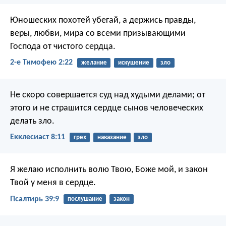
Юношеских похотей убегай, а держись правды,
веры, любви, мира со всеми призывающими
Господа от чистого сердца.
2-е Тимофею 2:22
желание
искушение
зло
Не скоро совершается суд над худыми делами; от
этого и не страшится сердце сынов человеческих
делать зло.
Екклесиаст 8:11
грех
наказание
зло
Я желаю исполнить волю Твою, Боже мой,
и закон
Твой у меня в сердце.
Псалтирь 39:9
послушание
закон