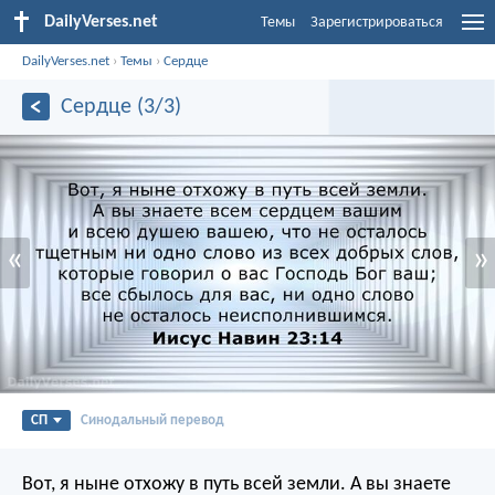
DailyVerses.net
Темы
Зарегистрироваться
DailyVerses.net
›
Темы
›
Сердце
Сердце (3/3)
«
»
СП
Синодальный перевод
Вот, я ныне отхожу в путь всей земли. А вы знаете