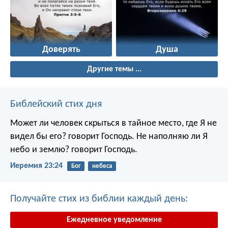
Доверять
Душа
Другие темы ...
Библейский стих дня
Может ли человек скрыться в тайное место, где Я не
видел бы его? говорит Господь. Не наполняю ли Я
небо и землю? говорит Господь.
Иеремия 23:24
Бог
небеса
Получайте стих из библии каждый день:
Ежедневное уведомление