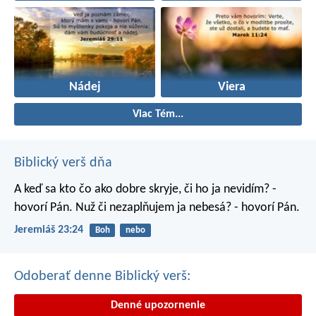
Nádej
Viera
Viac Tém...
Biblický verš dňa
A keď sa kto čo ako dobre skryje, či ho ja nevidím? -
hovorí Pán. Nuž či nezaplňujem ja nebesá? - hovorí Pán.
Jeremiáš 23:24
Boh
nebo
Odoberať denne Biblický verš:
Denné upozornenie