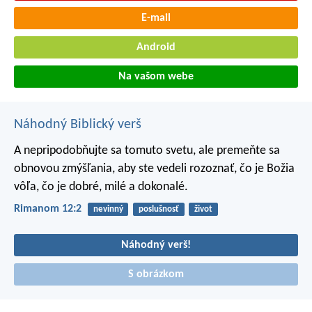
E-mail
Android
Na vašom webe
Náhodný Biblický verš
A nepripodobňujte sa tomuto svetu, ale premeňte sa
obnovou zmýšľania, aby ste vedeli rozoznať, čo je Božia
vôľa, čo je dobré, milé a dokonalé.
Rimanom 12:2
nevinný
poslušnosť
život
Náhodný verš!
S obrázkom