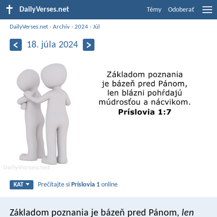
DailyVerses.net
Témy
Odoberať
DailyVerses.net
›
Archív
›
2024
›
Júl
18. júla 2024
Prečítajte si
Príslovia 1
online
KAT
Základom poznania je bázeň pred Pánom,
len