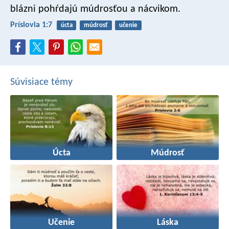
blázni pohŕdajú múdrosťou a nácvikom.
Príslovia 1:7
úcta
múdrosť
učenie
Súvisiace témy
Úcta
Múdrosť
Učenie
Láska