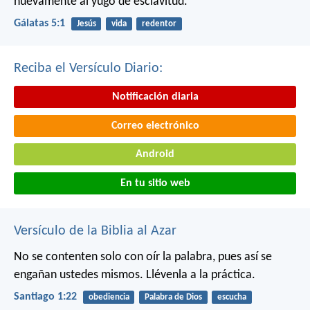
nuevamente al yugo de esclavitud.
Gálatas 5:1
Jesús
vida
redentor
Reciba el Versículo Diario:
Notificación diaria
Correo electrónico
Android
En tu sitio web
Versículo de la Biblia al Azar
No se contenten solo con oír la palabra, pues así se
engañan ustedes mismos. Llévenla a la práctica.
Santiago 1:22
obediencia
Palabra de Dios
escucha