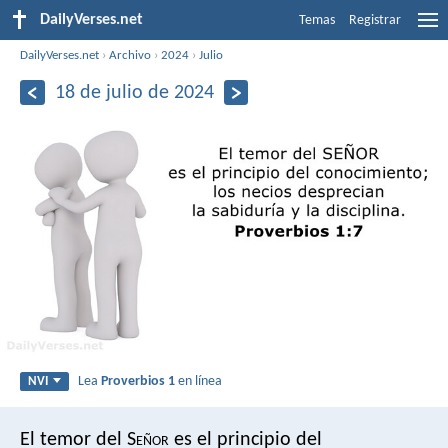
DailyVerses.net
Temas
Registrar
DailyVerses.net
›
Archivo
›
2024
›
Julio
18 de julio de 2024
Lea
Proverbios 1
en línea
NVI
El temor del S
eñor
es el principio del