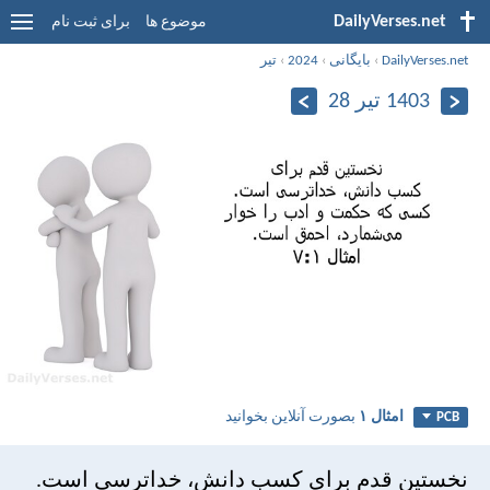
DailyVerses.net
موضوع ها
برای ثبت نام
DailyVerses.net
›
بایگانی
›
2024
›
تیر
1403 تیر 28
امثال ۱
بصورت آنلاین بخوانید
PCB
نخستين قدم برای كسب دانش، خداترسی است.