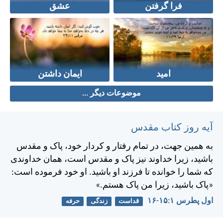
فرا گرفتن
عشق
امید
ایمان داشتن
موضوعات دیگر ...
آیه روز کتاب مقدس
به همين جهت، در تمام رفتار و كردار خود، پاک و مقدس
باشيد، زيرا خداوند نيز پاک و مقدس است، همان خداوندی
كه شما را خوانده تا فرزند او باشيد. او خود فرموده است:
«پاک باشيد، زيرا من پاک هستم.»
اول پطرس ۱:‏۱۵-‏۱۶
قداست
زندگی
حرفه