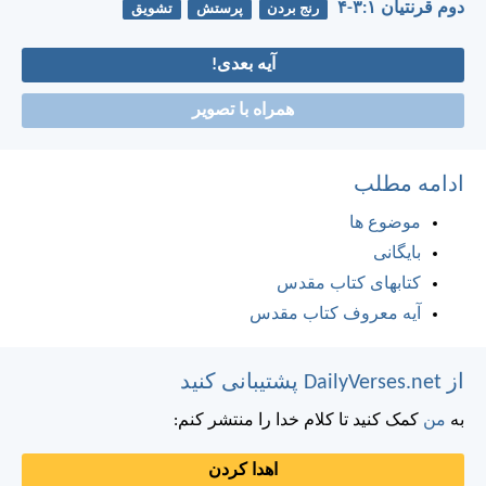
دوم قرنتیان ۱:‏۳-‏۴
رنج بردن
پرستش
تشویق
آیه بعدی!
همراه با تصویر
ادامه مطلب
موضوع ها
بایگانی
کتابهای کتاب مقدس
آیه معروف کتاب مقدس
از DailyVerses.net پشتیبانی کنید
به
من
کمک کنید تا کلام خدا را منتشر کنم:
اهدا کردن