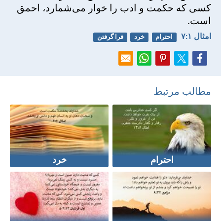
كسی كه حكمت و ادب را خوار می‌شمارد، احمق
است.
امثال ۱:‏۷
احترام
خرد
فرا گرفتن
مطالب مرتبط
احترام
خرد