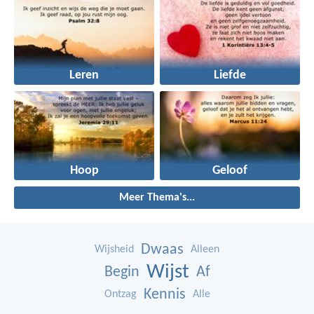
Leren
Liefde
Hoop
Geloof
Meer Thema's...
Dwaas
Wijsheid
Alleen
Wijst
Begin
Af
Kennis
Ontzag
Alle