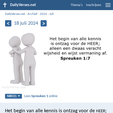
DailyVerses.net
Thema's
Inschrijven
DailyVerses.net
›
Archief
›
2024
›
Juli
18 juli 2024
Lees
Spreuken 1
online
NBV21
Het begin van alle kennis is ontzag voor de
;
HEER