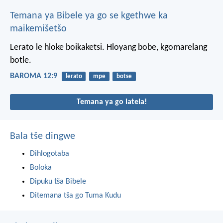
Temana ya Bibele ya go se kgethwe ka
maikemišetšo
Lerato le hloke boikaketsi. Hloyang bobe, kgomarelang
botle.
BAROMA 12:9
lerato
mpe
botse
Temana ya go latela!
Bala tše dingwe
Dihlogotaba
Boloka
Dipuku tša Bibele
Ditemana tša go Tuma Kudu