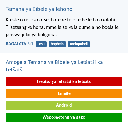
Temana ya Bibele ya lehono
Kreste o re lokolotse, hore re fele re be le bolokolohi.
Tiisetsang ke hona, mme le se ke la dumela ho boela le
jariswa joko ya bokgoba.
BAGALATA 5:1
Jesu
bophelo
molopolodi
Amogela Temana ya Bibele ya Letšatši ka
Letšatši:
Tsebišo ya letšatši ka letšatši
Emeile
Android
Weposaeteng ya gago