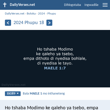
DailyVerses.net
Dihlogotaba
Ingwadiše
DailyVerses.net
›
Boloka
›
2024
›
Phupu
2024 Phupu 18
Bala
MAELE 1
mo inthaneteng
SSO89
Ho tshaba Modimo
ke qaleho ya tsebo,
empa