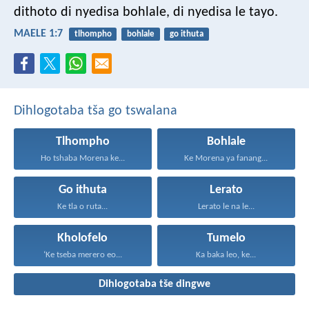
dithoto di nyedisa bohlale,
di nyedisa le tayo.
MAELE 1:7
tlhompho
bohlale
go ithuta
Dihlogotaba tša go tswalana
Tlhompho
Bohlale
Ho tshaba Morena ke...
Ke Morena ya fanang...
Go ithuta
Lerato
Ke tla o ruta...
Lerato le na le...
Kholofelo
Tumelo
‘Ke tseba merero eo...
Ka baka leo, ke...
Dihlogotaba tše dingwe