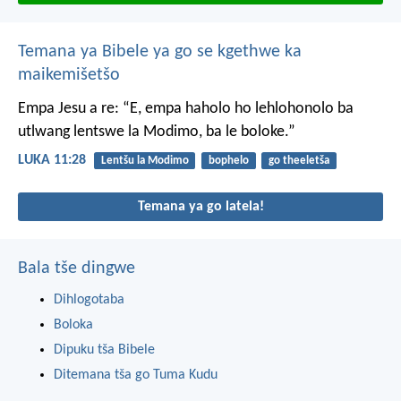
Temana ya Bibele ya go se kgethwe ka
maikemišetšo
Empa Jesu a re: “E, empa haholo ho lehlohonolo ba
utlwang lentswe la Modimo, ba le boloke.”
LUKA 11:28
Lentšu la Modimo
bophelo
go theeletša
Temana ya go latela!
Bala tše dingwe
Dihlogotaba
Boloka
Dipuku tša Bibele
Ditemana tša go Tuma Kudu