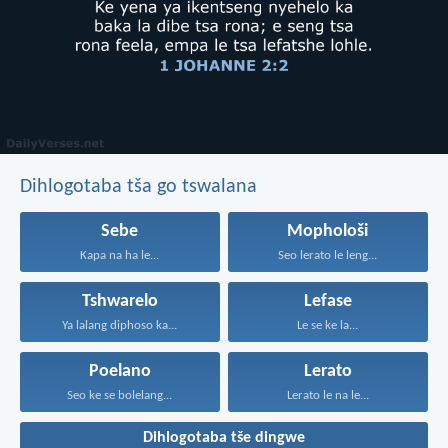
Dihlogotaba tša go tswalana
Sebe
Mophološi
Kapa na ha le...
Seo lerato le leng...
Tshwarelo
Lefase
Ya lalang diphoso ka...
Le se ke la...
Poelano
Lerato
Seo ke se bolelang...
Lerato le na le...
Dihlogotaba tše dingwe