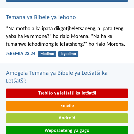
Temana ya Bibele ya lehono
“Na motho a ka ipata
dikgotjheletsaneng,
a ipata teng,
yaba ha ke mmone?”
ho rialo Morena.
“Na ha ke
fumanwe
lehodimong le lefatsheng?”
ho rialo Morena.
JEREMIA 23:24
Modimo
legodimo
Amogela Temana ya Bibele ya Letšatši ka
Letšatši:
Tsebišo ya letšatši ka letšatši
Emeile
Android
Weposaeteng ya gago