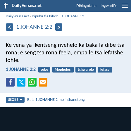
DailyVerses.net
Dihlogotaba
Ingwadiše
DailyVerses.net
›
Dipuku tša Bibele
›
1 JOHANNE
›
2
1 JOHANNE 2:2
Ke yena ya ikentseng nyehelo ka baka la dibe tsa
rona; e seng tsa rona feela, empa le tsa lefatshe
lohle.
1 JOHANNE 2:2
sebe
Mophološi
tshwarelo
lefase
poelano
Bala
1 JOHANNE 2
mo inthaneteng
SSO89