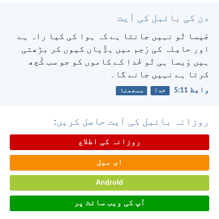
دن کی بائبل کی آیت
جَیسا تُو نہیں جانتا ہے کہ ہوا کی کیا راہ ہے
اور حامِلہ کی رَحِم میں ہڈِّیاں کیوں کر بڑھتی
ہیں وَیسا ہی تُو خُدا کے کاموں کو جو سب کُچھ
کرتا ہے نہیں جانے گا۔
واعِظ 11:‏5
خدا
سمجھنا
روزانہ بائبل کی آیت حاصل کریں:
روزانہ کی اطلاع
ای میل
Android
آپ کی ویب سائٹ پر