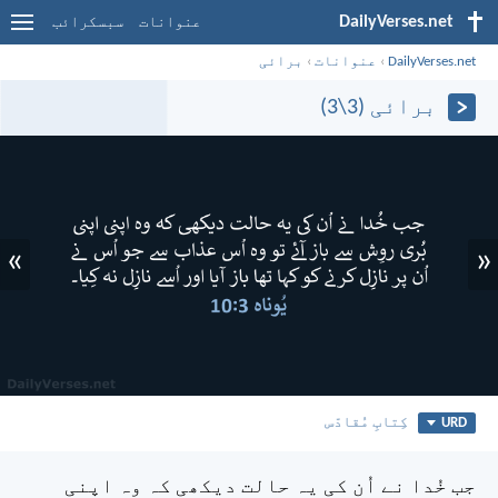
DailyVerses.net
عنوانات
سبسکرائب
DailyVerses.net
›
عنوانات
›
برائی
برائی (3\3)
»
«
URD
کِتابِ مُقادّس
جب خُدا نے اُن کی یہ حالت دیکھی کہ وہ اپنی