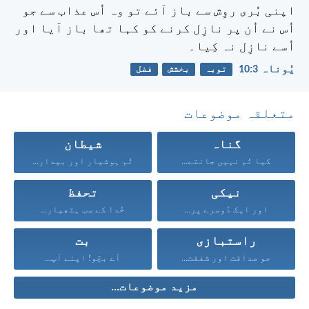
اپنی بُری روِش سے باز آئے تو وہ اُس عذاب سے جو
اُس نے اُن پر نازِل کرنے کو کہا تھا باز آیا اور
اُسے نازِل نہ کِیا۔
یُوناہ 3:‏10
توبہ
بخشش
فضل
متعلقہ موضوعات
گناہ
شیطان
کیا تُم نہیں جانتے...
تُم ہوشیار اور بیدار...
نیکی
تحفظ
اور ایک دُوسرے پر...
خُدا کے سب ہتھیار...
راستبازی
بت
جو صداقت اور شفقت...
اَے بچّو! اپنے آپ...
مزید موضوعات...