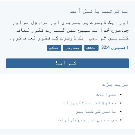
بے ترتیب بائبل آیت
اور ایک دُوسرے پر مِہربان اور نرم دِل ہو اور
جِس طرح خُدا نے مسِیح میں تُمہارے قصُور مُعاف
کِئے ہیں تُم بھی ایک دُوسرے کے قصُور مُعاف کرو۔
اِفِسیوں 4:‏32
بخشش
ہمدردی
نیکی
اگلی آیت!
مزید پڑھ
عنوانات
محفوظ شدہ دستاویزات
بائبل کی کتابیں
سب سے زیادہ مقبول آیات