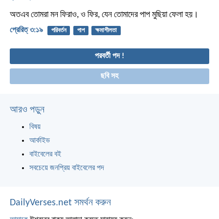
অতএব তোমরা মন ফিরাও, ও ফির, যেন তোমাদের পাপ মুছিয়া ফেলা হয়।
প্রেরিত্‌ ৩:১৯
পরিবর্তন
পাপ
ক্ষমাশীলতা
পরবর্তী পদ !
ছবি সহ
আরও পড়ুন
বিষয়
আর্কাইভ
বাইবেলের বই
সবচেয়ে জনপ্রিয় বাইবেলের পদ
DailyVerses.net সমর্থন করুন