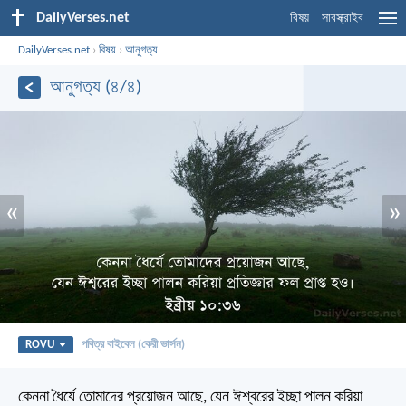
DailyVerses.net
বিষয়
সাবস্ক্রাইব
DailyVerses.net
›
বিষয়
›
আনুগত্য
আনুগত্য (৪/৪)
«
»
ROVU
পবিত্র বাইবেল (কেরী ভার্সন)
কেননা ধৈর্যে তোমাদের প্রয়োজন আছে, যেন ঈশ্বরের ইচ্ছা পালন করিয়া