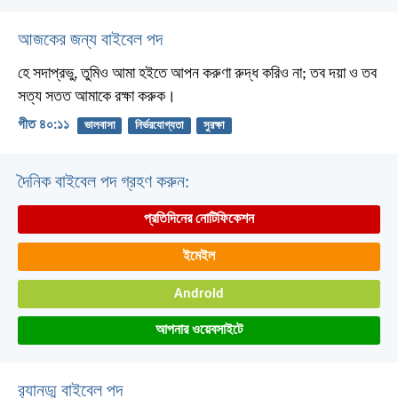
আজকের জন্য বাইবেল পদ
হে সদাপ্রভু, তুমিও আমা হইতে আপন করুণা রুদ্ধ করিও না;
তব দয়া ও তব
সত্য সতত আমাকে রক্ষা করুক।
গীত ৪০:১১
ভালবাসা
নির্ভরযোগ্যতা
সুরক্ষা
দৈনিক বাইবেল পদ গ্রহণ করুন:
প্রতিদিনের নোটিফিকেশন
ইমেইল
Android
আপনার ওয়েবসাইটে
র‌্যানড্ম বাইবেল পদ