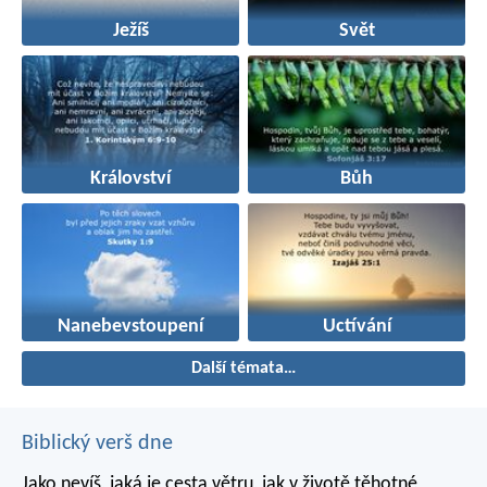
Ježíš
Svět
Království
Bůh
Nanebevstoupení
Uctívání
Další témata…
Biblický verš dne
Jako nevíš, jaká je cesta větru,
jak v životě těhotné