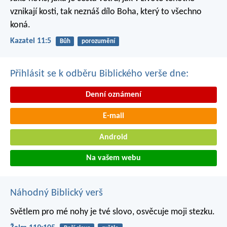
vznikají kosti,
tak neznáš dílo Boha,
který to všechno
koná.
Kazatel 11:5
Bůh
porozumění
Přihlásit se k odběru Biblického verše dne:
Denní oznámení
E-mail
Android
Na vašem webu
Náhodný Biblický verš
Světlem pro mé nohy je tvé slovo,
osvěcuje moji stezku.