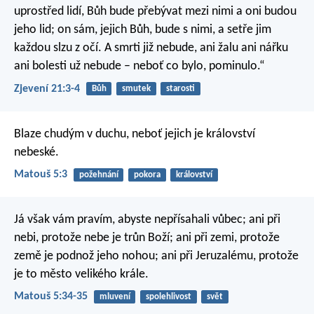
uprostřed lidí, Bůh bude přebývat mezi nimi a oni budou
jeho lid; on sám, jejich Bůh, bude s nimi, a setře jim
každou slzu z očí. A smrti již nebude, ani žalu ani nářku
ani bolesti už nebude – neboť co bylo, pominulo.“
Zjevení 21:3-4
Bůh
smutek
starosti
Blaze chudým v duchu,
neboť jejich je království
nebeské.
Matouš 5:3
požehnání
pokora
království
Já však vám pravím, abyste nepřísahali vůbec; ani při
nebi, protože nebe je trůn Boží; ani při zemi, protože
země je podnož jeho nohou; ani při Jeruzalému, protože
je to město velikého krále.
Matouš 5:34-35
mluvení
spolehlivost
svět