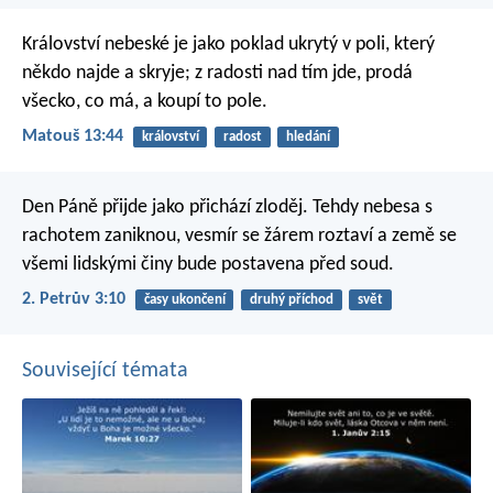
Království nebeské je jako poklad ukrytý v poli, který
někdo najde a skryje; z radosti nad tím jde, prodá
všecko, co má, a koupí to pole.
Matouš 13:44
království
radost
hledání
Den Páně přijde jako přichází zloděj. Tehdy nebesa s
rachotem zaniknou, vesmír se žárem roztaví a země se
všemi lidskými činy bude postavena před soud.
2. Petrův 3:10
časy ukončení
druhý příchod
svět
Související témata