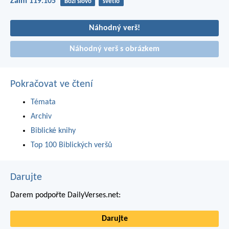
Žalm 119:105
Boží slovo
světlo
Náhodný verš!
Náhodný verš s obrázkem
Pokračovat ve čtení
Témata
Archiv
Biblické knihy
Top 100 Biblických veršů
Darujte
Darem podpořte DailyVerses.net:
Darujte