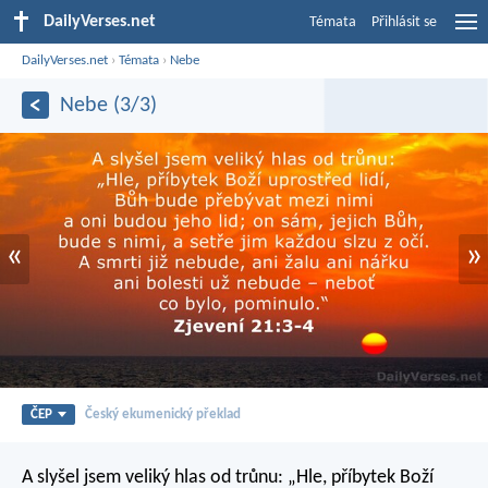
DailyVerses.net
Témata
Přihlásit se
DailyVerses.net
›
Témata
›
Nebe
Nebe (3/3)
«
»
ČEP
Český ekumenický překlad
A slyšel jsem veliký hlas od trůnu: „Hle, příbytek Boží