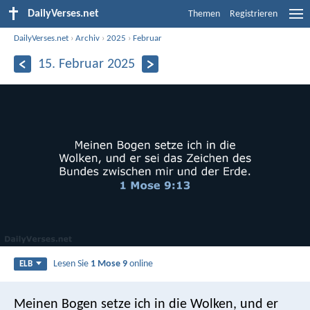
DailyVerses.net
Themen
Registrieren
DailyVerses.net
›
Archiv
›
2025
›
Februar
15. Februar 2025
Lesen Sie
1 Mose 9
online
ELB
Meinen Bogen setze ich in die Wolken, und er