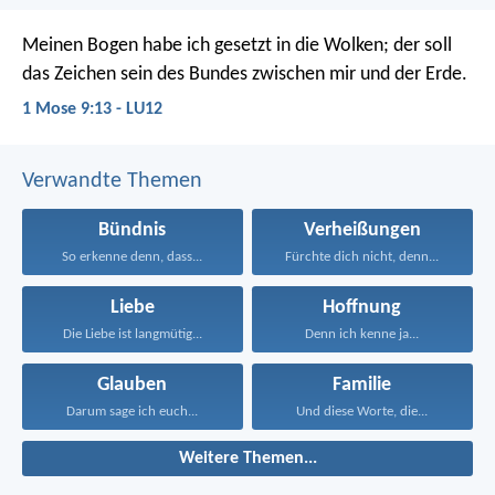
Meinen Bogen habe ich gesetzt in die Wolken; der soll
das Zeichen sein des Bundes zwischen mir und der Erde.
1 Mose 9:13 - LU12
Verwandte Themen
Bündnis
Verheißungen
So erkenne denn, dass...
Fürchte dich nicht, denn...
Liebe
Hoffnung
Die Liebe ist langmütig...
Denn ich kenne ja...
Glauben
Familie
Darum sage ich euch...
Und diese Worte, die...
Weitere Themen...