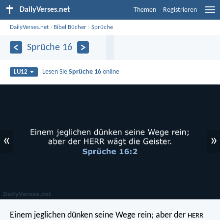
DailyVerses.net
Themen
Registrieren
DailyVerses.net
›
Bibel Bücher
›
Sprüche
Sprüche 16
Lesen Sie
Sprüche 16
online
LU12
«
»
Einem jeglichen dünken seine Wege rein;
aber der
HERR