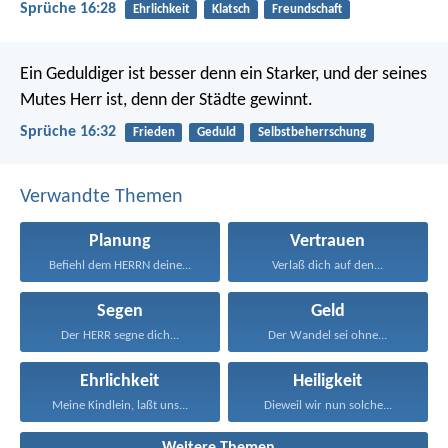
Sprüche 16:28
Ehrlichkeit
Klatsch
Freundschaft
Ein Geduldiger ist besser denn ein Starker,
und der seines
Mutes Herr ist, denn der Städte gewinnt.
Sprüche 16:32
Frieden
Geduld
Selbstbeherrschung
Verwandte Themen
Planung
Vertrauen
Befiehl dem HERRN deine...
Verlaß dich auf den...
Segen
Geld
Der HERR segne dich...
Der Wandel sei ohne...
Ehrlichkeit
Heiligkeit
Meine Kindlein, laßt uns...
Dieweil wir nun solche...
Weitere Themen...