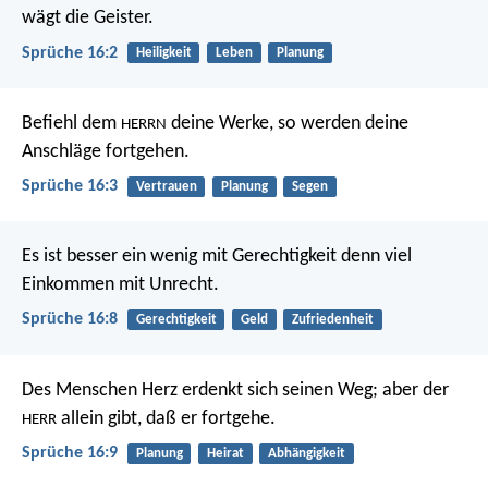
wägt die Geister.
Sprüche 16:2
Heiligkeit
Leben
Planung
Befiehl dem
deine Werke,
so werden deine
HERRN
Anschläge fortgehen.
Sprüche 16:3
Vertrauen
Planung
Segen
Es ist besser ein wenig mit Gerechtigkeit
denn viel
Einkommen mit Unrecht.
Sprüche 16:8
Gerechtigkeit
Geld
Zufriedenheit
Des Menschen Herz erdenkt sich seinen Weg;
aber der
allein gibt, daß er fortgehe.
HERR
Sprüche 16:9
Planung
Heirat
Abhängigkeit